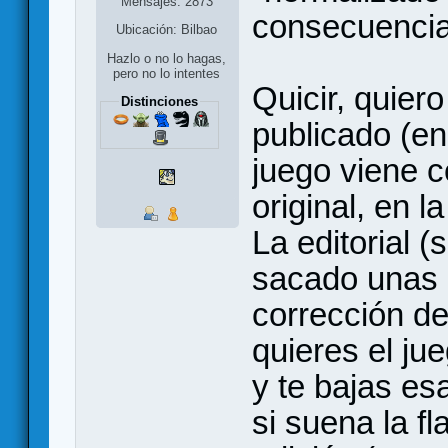
Mensajes: 2873
consecuencias
Ubicación: Bilbao
Hazlo o no lo hagas,
pero no lo intentes
Quicir, quier
Distinciones
publicado (en
juego viene c
original, en l
La editorial 
sacado unas 
corrección de 
quieres el ju
y te bajas es
si suena la f