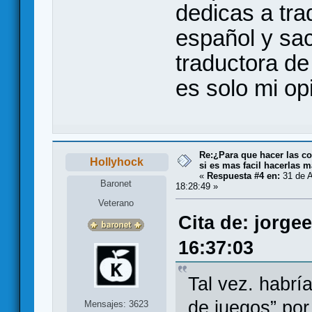
dedicas a trad
español y sac
traductora de
es solo mi op
Re:¿Para que hacer las co
Hollyhock
si es mas facil hacerlas m
«
Respuesta #4 en:
31 de A
Baronet
18:28:49 »
Veterano
Cita de: jorge
16:37:03
Tal vez. habría
de juegos” por
Mensajes: 3623