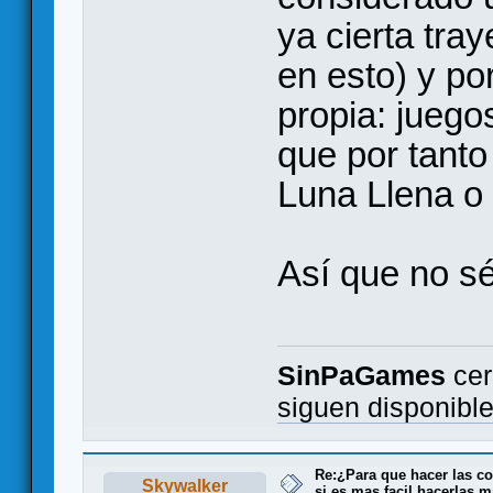
ya cierta tra
en esto) y po
propia: juego
que por tanto
Luna Llena o
Así que no s
SinPaGames
cer
siguen disponibl
Re:¿Para que hacer las co
Skywalker
si es mas facil hacerlas m