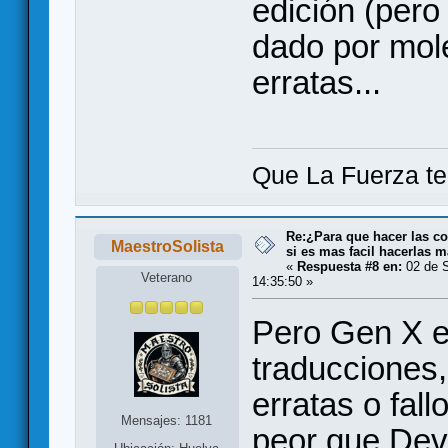
edición (pero
dado por mole
erratas...
Que La Fuerza t
Re:¿Para que hacer las co
MaestroSolista
si es mas facil hacerlas m
«
Respuesta #8 en:
02 de S
Veterano
14:35:50 »
Pero Gen X e
traducciones,
erratas o fall
Mensajes: 1181
peor que Devi