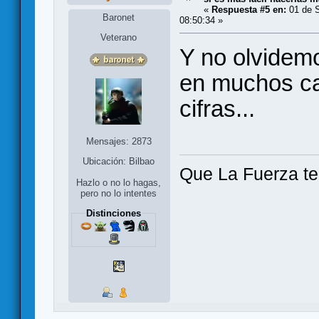
«
Respuesta #5 en:
01 de S
Baronet
08:50:34 »
Veterano
Y no olvidemo
en muchos ca
cifras...
Mensajes: 2873
Ubicación: Bilbao
Que La Fuerza t
Hazlo o no lo hagas,
pero no lo intentes
Distinciones