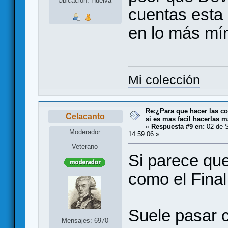
Ubicación: Huelva
cuentas esta
en lo más mí
Mi colección
Re:¿Para que hacer las co
Celacanto
si es mas facil hacerlas m
«
Respuesta #9 en:
02 de S
Moderador
14:59:06 »
Veterano
Si parece qu
como el Final 
Suele pasar c
Mensajes: 6970