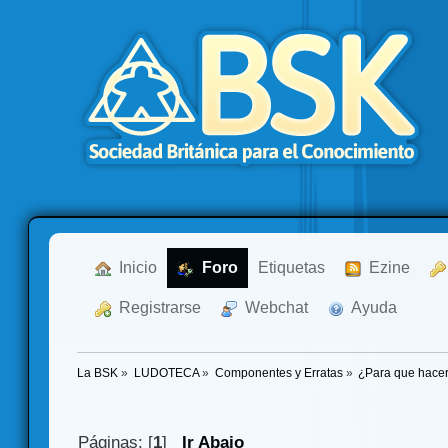
  Inicio
  Foro
Etiquetas
  Ezine
  Registrarse
  Webchat
  Ayuda
La BSK
»
LUDOTECA
»
Componentes y Erratas
»
¿Para que hacer 
Páginas: [
1
]
Ir Abajo