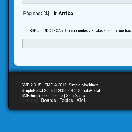
Páginas: [
1
]
Ir Arriba
La BSK
»
LUDOTECA
»
Componentes y Erratas
»
¿Para que hacer
SMF 2.0.15
|
SMF © 2013
,
Simple Machines
SimplePortal 2.3.5 © 2008-2012, SimplePortal
SMFSimple.com Theme | Skin Samp
Sitemap:
Boards
|
Topics
|
XML