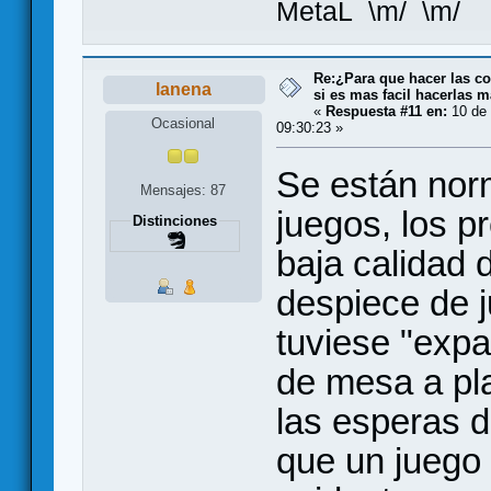
MetaL \m/ \m/
Re:¿Para que hacer las co
lanena
si es mas facil hacerlas m
«
Respuesta #11 en:
10 de 
Ocasional
09:30:23 »
Se están norm
Mensajes: 87
juegos, los pr
Distinciones
baja calidad 
despiece de 
tuviese "expa
de mesa a pl
las esperas d
que un juego 