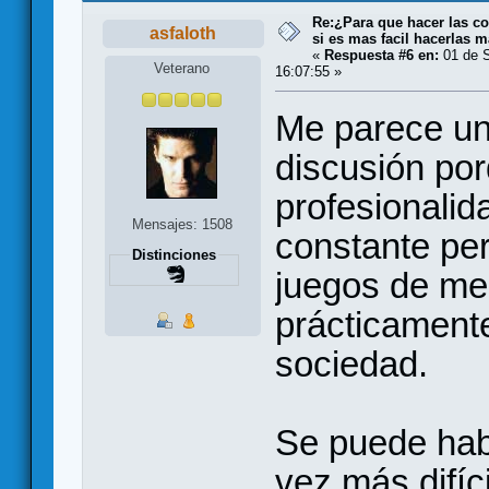
Re:¿Para que hacer las co
asfaloth
si es mas facil hacerlas m
«
Respuesta #6 en:
01 de S
Veterano
16:07:55 »
Me parece un
discusión por
profesionalid
Mensajes: 1508
constante per
Distinciones
juegos de me
prácticamente
sociedad.
Se puede hab
vez más difíci