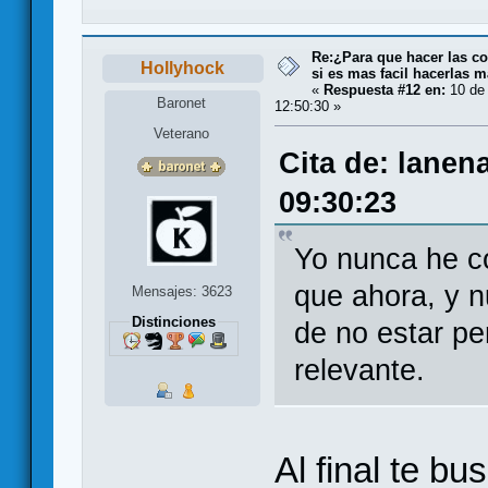
Re:¿Para que hacer las co
Hollyhock
si es mas facil hacerlas m
«
Respuesta #12 en:
10 de 
Baronet
12:50:30 »
Veterano
Cita de: lanen
09:30:23
Yo nunca he c
que ahora, y 
Mensajes: 3623
Distinciones
de no estar p
relevante.
Al final te bu