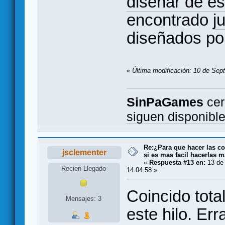
diseñar de es
encontrado
j
diseñados p
«
Última modificación: 10 de Sep
SinPaGames
cer
siguen disponibl
Re:¿Para que hacer las co
jsclementer
si es mas facil hacerlas m
«
Respuesta #13 en:
13 de 
Recien Llegado
14:04:58 »
Coincido tota
Mensajes: 3
este hilo. Err