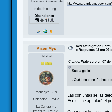
Ubicación: Almería city
http://www.boardgamegeek.com
In death a song...
Distinciones
Re:Last night on Earth 
Aizen Myo
«
Respuesta #3 en:
07 d
Habitual
Cita de: Waterzero en 07 de
Suena genial!!
¿Qué idea tienes? ¿hacer c
Mensajes: 229
Las conjuntas se las de
Ubicación: Sevilla
Eso sí, me apuntaré el pr
La Cultura me
persigue.. pero yo
Con respecto al solitario