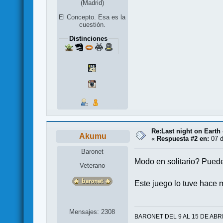
(Madrid)
El Concepto. Esa es la
cuestión.
Distinciones
Re:Last night on Earth 
Akumu
«
Respuesta #2 en:
07 d
Baronet
Modo en solitario? Pued
Veterano
Este juego lo tuve hace m
Mensajes: 2308
BARONET DEL 9 AL 15 DE ABR