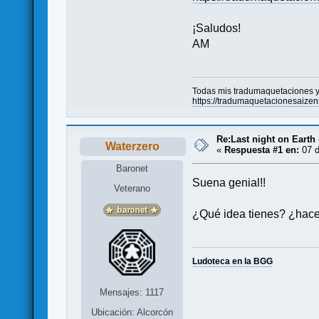
¡Saludos!
AM
Todas mis tradumaquetaciones y 
https://tradumaquetacionesaize
Re:Last night on Earth 
Waterzero
«
Respuesta #1 en:
07 d
Baronet
Suena genial!!
Veterano
¿Qué idea tienes? ¿hacer
Ludoteca en la BGG
Mensajes: 1117
Ubicación: Alcorcón