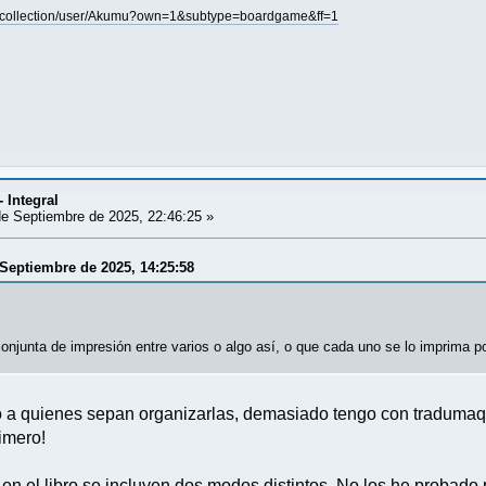
/collection/user/Akumu?own=1&subtype=boardgame&ff=1
- Integral
e Septiembre de 2025, 22:46:25 »
 Septiembre de 2025, 14:25:58
onjunta de impresión entre varios o algo así, o que cada uno se lo imprima p
jo a quienes sepan organizarlas, demasiado tengo con tradum
imero!
, en el libro se incluyen dos modos distintos. No los he probado