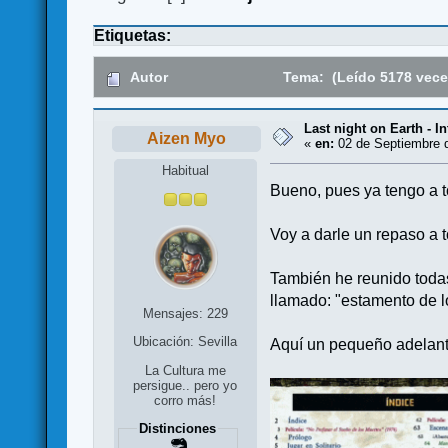
Etiquetas:
Autor
Tema: (Leído 5178 vece
Last night on Earth - In
Aizen Myo
«
en:
02 de Septiembre d
Habitual
Bueno, pues ya tengo a t
Voy a darle un repaso a 
También he reunido todas
llamado: "estamento de l
Mensajes: 229
Ubicación: Sevilla
Aquí un pequeño adelanto
La Cultura me
persigue.. pero yo
corro más!
Distinciones