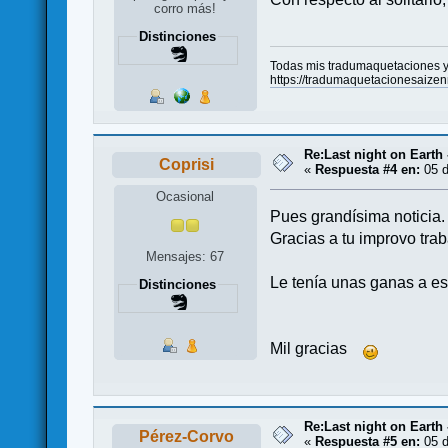
corro más!
Distinciones
Todas mis tradumaquetaciones y 
https://tradumaquetacionesaize
Re:Last night on Earth 
Coprisi
«
Respuesta #4 en:
05 d
Ocasional
Pues grandísima noticia.
Gracias a tu improvo tra
Mensajes: 67
Le tenía unas ganas a es
Distinciones
Mil gracias
Re:Last night on Earth 
Pérez-Corvo
«
Respuesta #5 en:
05 d