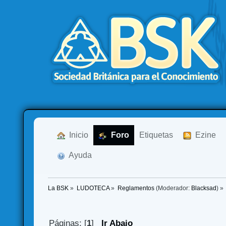
  Inicio
  Foro
Etiquetas
  Ezine
  Ayuda
La BSK
»
LUDOTECA
»
Reglamentos
(Moderador:
Blacksad
) »
Páginas: [
1
]
Ir Abajo