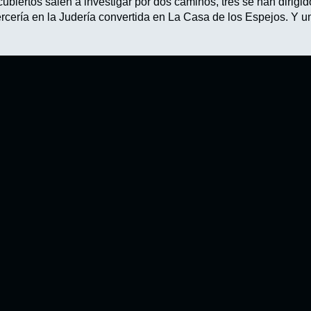
biertos salen a investigar por dos caminos, tres se han dirig
cería en la Judería convertida en La Casa de los Espejos. Y un