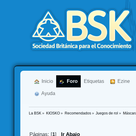
  Inicio
  Foro
Etiquetas
  Ezine
  Ayuda
La BSK
»
KIOSKO
»
Recomendados
»
Juegos de rol
»
Máscara
Páginas: [
1
]
Ir Abajo