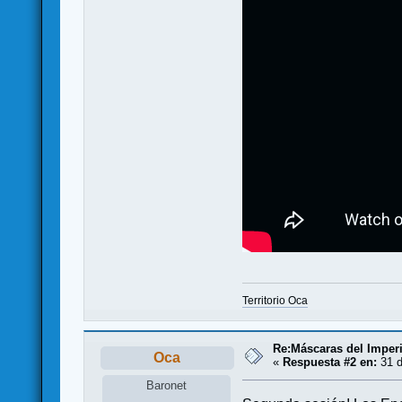
Territorio Oca
Re:Máscaras del Imperi
Oca
«
Respuesta #2 en:
31 d
Baronet