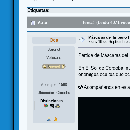
Etiquetas:
Autor
Tema: (Leído 4071 vece
Máscaras del Imperio |
Oca
«
en:
19 de Septiembre d
Baronet
Partida de Máscaras del 
Veterano
En El Sol de Córdoba, nu
enemigos ocultos que ac
Mensajes: 1580
🎲 Acompáñanos en esta 
Ubicación: Córdoba
Distinciones