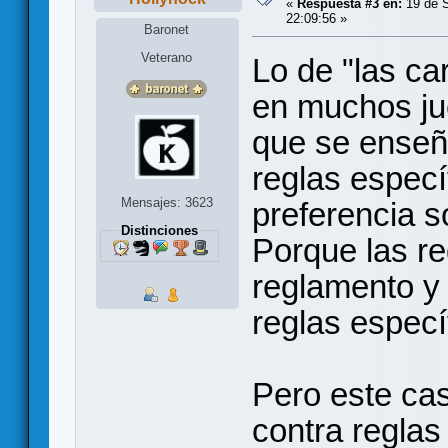
«
Respuesta #3 en:
19 de S
22:09:56 »
Baronet
Veterano
Lo de "las ca
en muchos jue
que se enseña
reglas especí
Mensajes: 3623
preferencia s
Distinciones
Porque las re
reglamento y 
reglas especí
Pero este ca
contra reglas