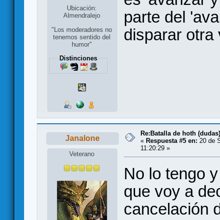
Ubicación:
parte del 'ava
Almendralejo
disparar otra
"Los moderadores no
tenemos sentido del
humor"
Distinciones
Re:Batalla de hoth (dudas
Janalone
«
Respuesta #5 en:
20 de S
11:20:29 »
Veterano
No lo tengo y
que voy a dec
cancelación d