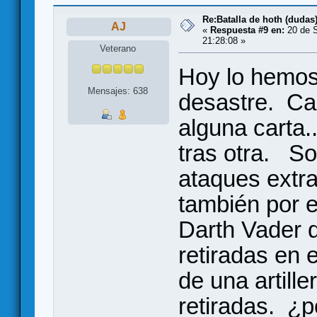
Re:Batalla de hoth (dudas
AJ
«
Respuesta #9 en:
20 de S
21:28:08 »
Veterano
Hoy lo hemos 
Mensajes: 638
desastre. Cad
alguna carta
tras otra. So
ataques extra
también por 
Darth Vader q
retiradas en 
de una artille
retiradas. ¿p