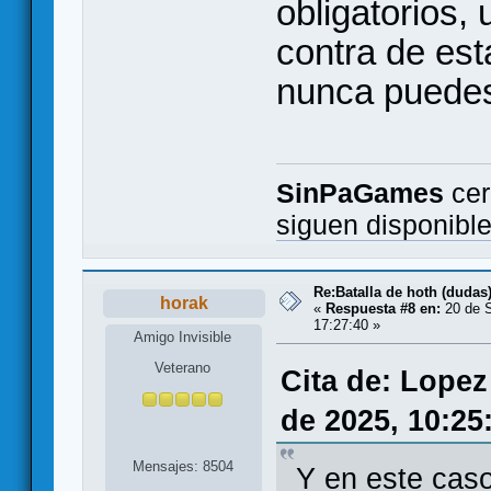
obligatorios,
contra de es
nunca puedes
SinPaGames
cer
siguen disponibl
Re:Batalla de hoth (dudas
horak
«
Respuesta #8 en:
20 de S
17:27:40 »
Amigo Invisible
Veterano
Cita de: Lopez
de 2025, 10:25
Mensajes: 8504
Y en este caso