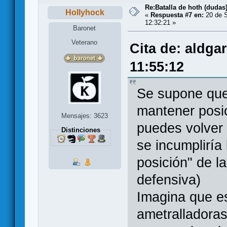
Re:Batalla de hoth (dudas
Hollyhock
«
Respuesta #7 en:
20 de S
12:32:21 »
Baronet
Veterano
Cita de: aldga
11:55:12
Se supone que
mantener posic
Mensajes: 3623
puedes volver
Distinciones
se incumpliría
posición" de l
defensiva)
Imagina que es
ametralladoras