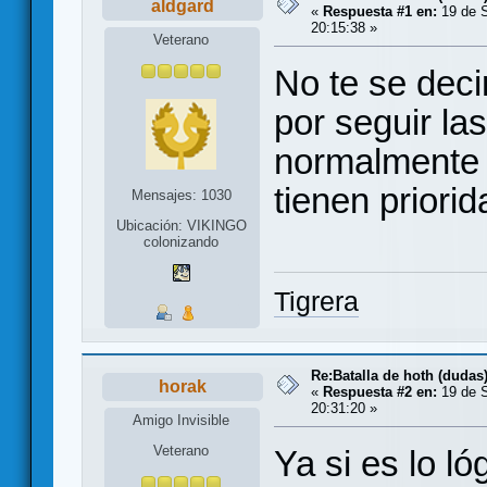
aldgard
«
Respuesta #1 en:
19 de S
20:15:38 »
Veterano
No te se deci
por seguir las
normalmente 
tienen priori
Mensajes: 1030
Ubicación: VIKINGO
colonizando
Tigrera
Re:Batalla de hoth (dudas
horak
«
Respuesta #2 en:
19 de S
20:31:20 »
Amigo Invisible
Veterano
Ya si es lo l