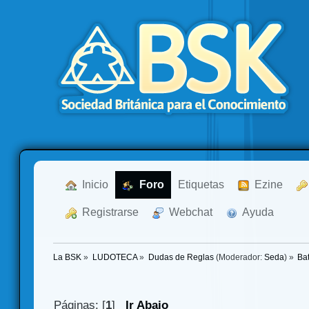
  Inicio
  Foro
Etiquetas
  Ezine
  Registrarse
  Webchat
  Ayuda
La BSK
»
LUDOTECA
»
Dudas de Reglas
(Moderador:
Seda
) »
Bat
Páginas: [
1
]
Ir Abajo