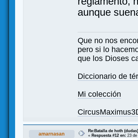
reglamento, n
aunque suen
Que no nos enco
pero si lo hacem
que los Dioses c
Diccionario de t
Mi colección
CircusMaximus3
Re:Batalla de hoth (dudas
amarnasan
«
Respuesta #12 en:
23 de 