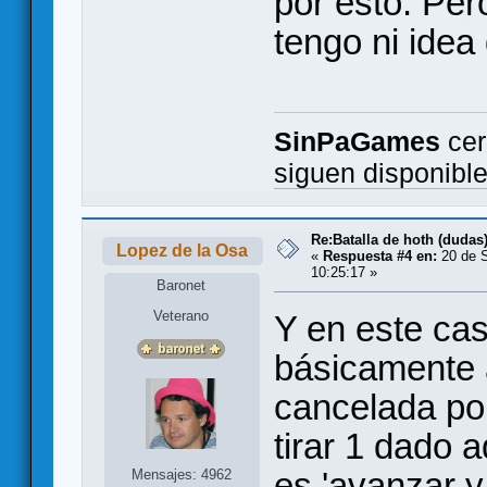
por esto. Pe
tengo ni idea
SinPaGames
cer
siguen disponibl
Re:Batalla de hoth (dudas
Lopez de la Osa
«
Respuesta #4 en:
20 de S
10:25:17 »
Baronet
Veterano
Y en este cas
básicamente a
cancelada po
tirar 1 dado a
es 'avanzar y 
Mensajes: 4962