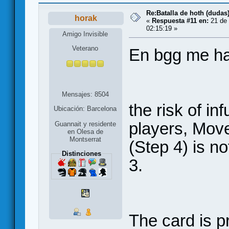
Re:Batalla de hoth (dudas
horak
«
Respuesta #11 en:
21 de 
02:15:19 »
Amigo Invisible
Veterano
En bgg me ha
Mensajes: 8504
the risk of in
Ubicación: Barcelona
players, Mov
Guannait y residente
en Olesa de
Montserrat
(Step 4) is 
Distinciones
3.
The card is 