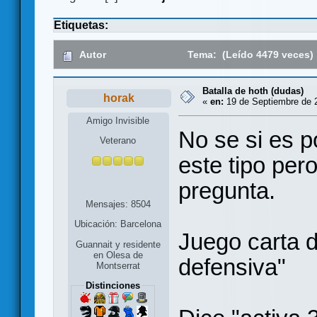
Etiquetas:
Autor
Tema: (Leído 4479 veces)
Batalla de hoth (dudas)
horak
«
en:
19 de Septiembre de 2
Amigo Invisible
No se si es p
Veterano
este tipo per
pregunta.
Mensajes: 8504
Ubicación: Barcelona
Juego carta 
Guannait y residente
en Olesa de
defensiva"
Montserrat
Distinciones