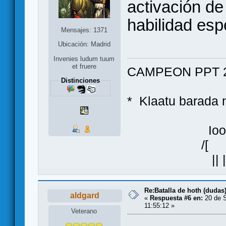
activación de
habilidad esp
Mensajes: 1371
Ubicación: Madrid
Invenies ludum tuum
et fruere
CAMPEON PPT 2
Distinciones
* Klaatu bara
Ioo
/[ ]\
|| |
Re:Batalla de hoth (dudas
aldgard
«
Respuesta #6 en:
20 de S
11:55:12 »
Veterano