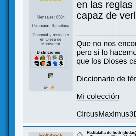
en las reglas 
capaz de ver
Mensajes: 8504
Ubicación: Barcelona
Guannait y residente
en Olesa de
Que no nos enco
Montserrat
pero si lo hacem
Distinciones
que los Dioses c
Diccionario de t
Mi colección
CircusMaximus3
Re:Batalla de hoth (dudas
Hollyhock