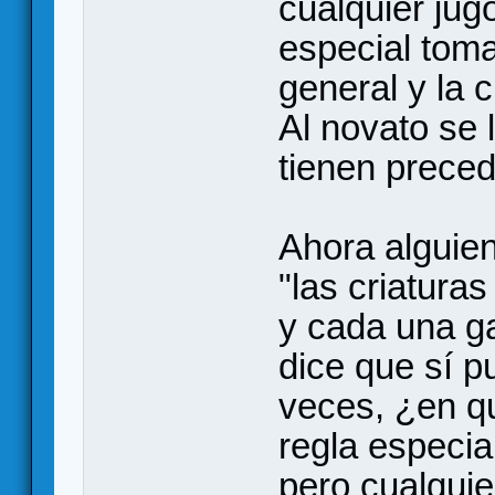
cualquier jug
especial tom
general y la 
Al novato se 
tienen preced
Ahora alguien
"las criatura
y cada una ga
dice que sí p
veces, ¿en q
regla especial
pero cualquie