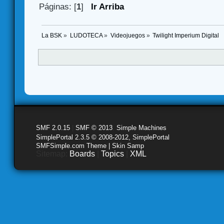
Páginas: [
1
]
Ir Arriba
La BSK
»
LUDOTECA
»
Videojuegos
»
Twilight Imperium Digital
SMF 2.0.15
|
SMF © 2013
,
Simple Machines
SimplePortal 2.3.5 © 2008-2012, SimplePortal
SMFSimple.com Theme | Skin Samp
Sitemap:
Boards
|
Topics
|
XML