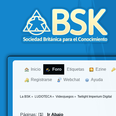
  Inicio
  Foro
Etiquetas
  Ezine
  Registrarse
  Webchat
  Ayuda
La BSK
»
LUDOTECA
»
Videojuegos
»
Twilight Imperium Digital
Páginas: [
1
]
Ir Abajo