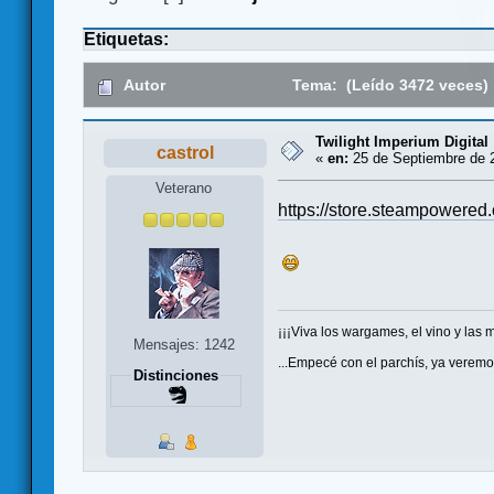
Etiquetas:
Autor
Tema: (Leído 3472 veces)
Twilight Imperium Digital
castrol
«
en:
25 de Septiembre de 2
Veterano
https://store.steampowered
¡¡¡Viva los wargames, el vino y las m
Mensajes: 1242
...Empecé con el parchís, ya veremo
Distinciones