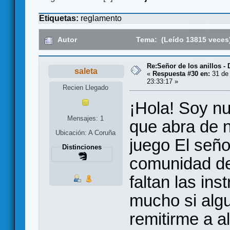
Etiquetas:
reglamento
Autor
Tema: (Leído 13815 veces
Re:Señor de los anillos -
saleta
«
Respuesta #30 en:
31 de 
23:33:17 »
Recien Llegado
¡Hola! Soy nu
Mensajes: 1
que abra de n
Ubicación: A Coruña
juego El señor
Distinciones
comunidad de
faltan las in
mucho si algu
remitirme a a