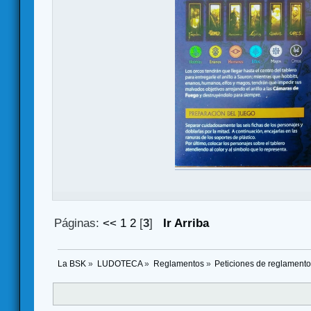
Páginas:
<<
1
2
[
3
]
Ir Arriba
La BSK
»
LUDOTECA
»
Reglamentos
»
Peticiones de reglament