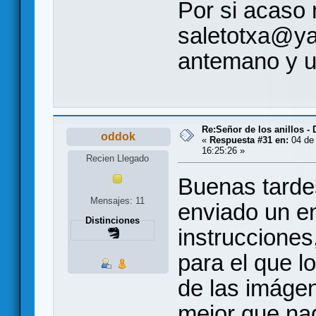
Por si acaso 
saletotxa@ya
antemano y un
Re:Señor de los anillos -
oddok
«
Respuesta #31 en:
04 de 
16:25:26 »
Recien Llegado
Buenas tarde
Mensajes: 11
enviado un en
Distinciones
instrucciones
para el que l
de las imágen
mejor que na