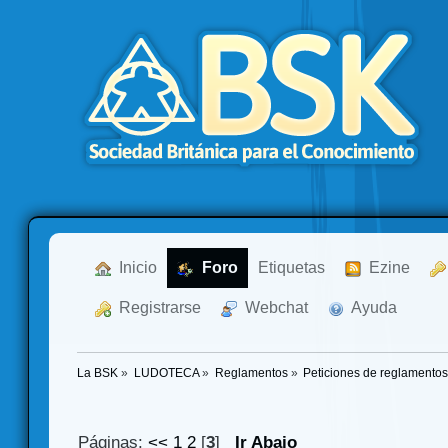
  Inicio
  Foro
Etiquetas
  Ezine
  Registrarse
  Webchat
  Ayuda
La BSK
»
LUDOTECA
»
Reglamentos
»
Peticiones de reglamento
Páginas:
<<
1
2
[
3
]
Ir Abajo