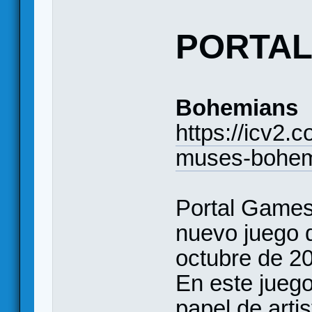
PORTAL
Bohemians
https://icv2.
muses-bohem
Portal Games
nuevo juego d
octubre de 2
En este juego
papel de artis