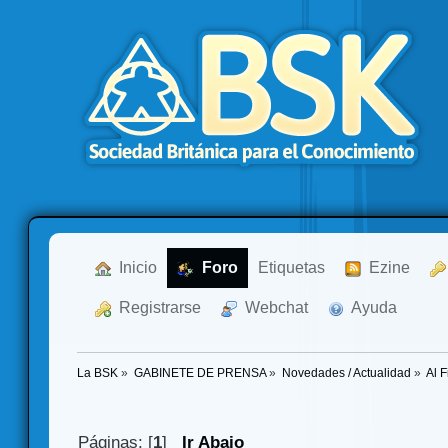
  Inicio
  Foro
Etiquetas
  Ezine
  Registrarse
  Webchat
  Ayuda
La BSK
»
GABINETE DE PRENSA
»
Novedades / Actualidad
»
Al F
Páginas: [
1
]
Ir Abajo