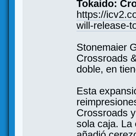
Tokaido: Cr
https://icv2.
will-release-
Stonemaier G
Crossroads &
doble, en tie
Esta expansi
reimpresione
Crossroads y
sola caja. L
añadió cerez