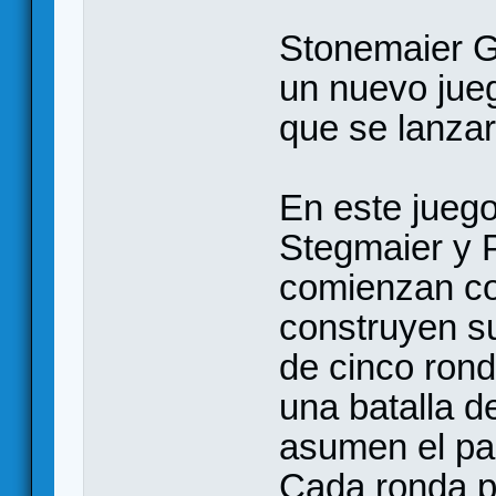
Stonemaier G
un nuevo jueg
que se lanza
En este jueg
Stegmaier y P
comienzan co
construyen su
de cinco ron
una batalla d
asumen el pap
Cada ronda po