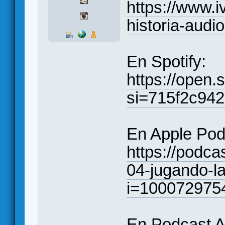
https://www.i
historia-aud
En Spotify:
https://open
si=715f2c94
En Apple Pod
https://podca
04-jugando-l
i=100072975
En Podcast A