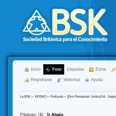
  Inicio
  Foro
Etiquetas
  Ezine
  Registrarse
  Webchat
  Ayuda
La BSK
»
KIOSKO
»
Podcasts
»
[Dos Flanquean Juntos] 04 - Jugan
Páginas: [
1
]
Ir Abajo