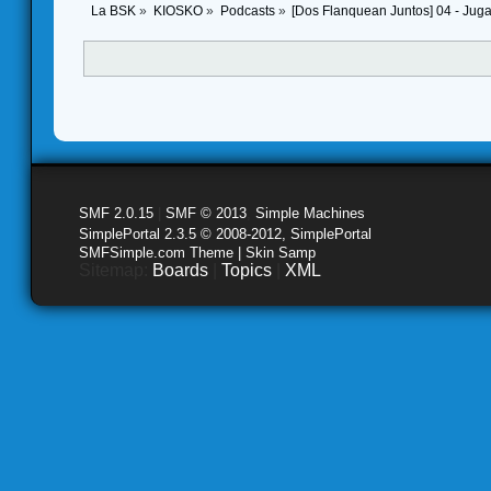
La BSK
»
KIOSKO
»
Podcasts
»
[Dos Flanquean Juntos] 04 - Juga
SMF 2.0.15
|
SMF © 2013
,
Simple Machines
SimplePortal 2.3.5 © 2008-2012, SimplePortal
SMFSimple.com Theme | Skin Samp
Sitemap:
Boards
|
Topics
|
XML