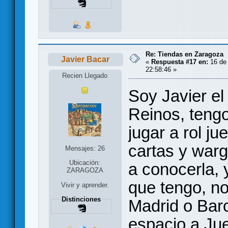
Re: Tiendas en Zaragoza
Javier Bacar
«
Respuesta #17 en:
16 de 
22:58:46 »
Recien Llegado
Soy Javier el
Reinos, tengo
jugar a rol j
cartas y war
Mensajes: 26
Ubicación:
a conocerla, 
ZARAGOZA
que tengo, n
Vivir y aprender.
Distinciones
Madrid o Bar
espacio a Ju