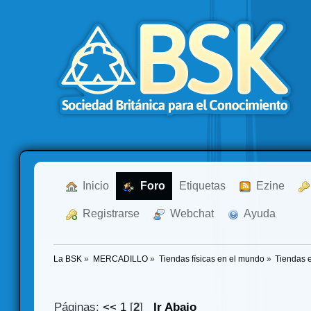
  Inicio
  Foro
Etiquetas
  Ezine
  Registrarse
  Webchat
  Ayuda
La BSK
»
MERCADILLO
»
Tiendas físicas en el mundo
»
Tiendas 
Páginas:
<<
1
[
2
]
Ir Abajo