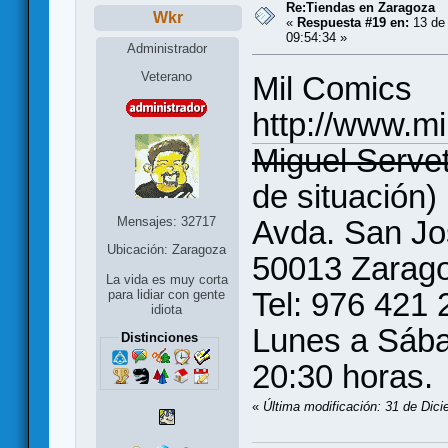
Re:Tiendas en Zaragoza
Wkr
«
Respuesta #19 en:
13 de 
09:54:34 »
Administrador
Veterano
Mil Comics
http://www.m
Miguel Serve
de situación)
Mensajes: 32717
Avda. San Jo
Ubicación: Zaragoza
50013 Zarag
La vida es muy corta
Tel: 976 421 
para lidiar con gente
idiota
Lunes a Sába
Distinciones
20:30 horas.
«
Última modificación: 31 de Dic