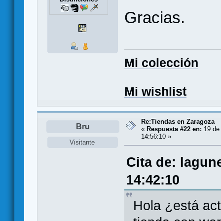
Gracias.
Mi colección
Mi wishlist
Re:Tiendas en Zaragoza
Bru
«
Respuesta #22 en:
19 de 
14:56:10 »
Visitante
Cita de: lagun
14:42:10
Hola ¿está act