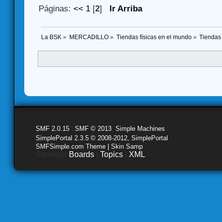
Páginas:
<<
1
[
2
]
Ir Arriba
La BSK
»
MERCADILLO
»
Tiendas físicas en el mundo
»
Tiendas
SMF 2.0.15
|
SMF © 2013
,
Simple Machines
SimplePortal 2.3.5 © 2008-2012, SimplePortal
SMFSimple.com Theme | Skin Samp
Sitemap:
Boards
|
Topics
|
XML