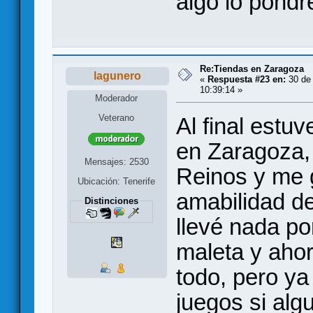
algo lo pondr
Re:Tiendas en Zaragoza
lagunero
«
Respuesta #23 en:
30 de 
10:39:14 »
Moderador
Veterano
Al final estu
en Zaragoza, 
Mensajes: 2530
Reinos y me g
Ubicación: Tenerife
amabilidad d
Distinciones
llevé nada po
maleta y ahor
todo, pero y
juegos si alg