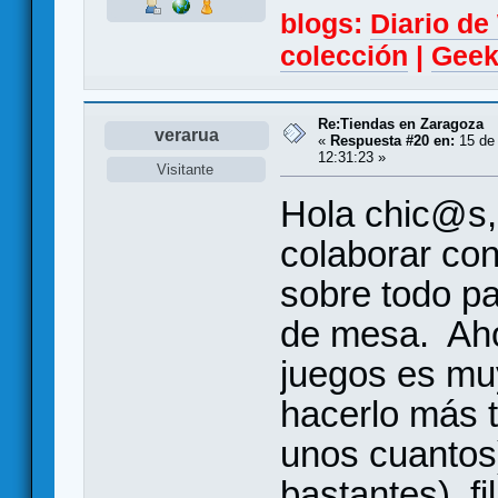
blogs:
Diario d
colección
|
Geek
Re:Tiendas en Zaragoza
verarua
«
Respuesta #20 en:
15 de 
12:31:23 »
Visitante
Hola chic@s,
colaborar co
sobre todo pa
de mesa. Aho
juegos es muy
hacerlo más 
unos cuantos)
bastantes), fil