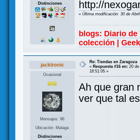
http://nexog
Distinciones
«
Última modificación: 30 de Abri
blogs:
Diario d
colección
|
Geek
Re: Tiendas en Zaragoza
jacktronic
«
Respuesta #16 en:
20 de
18:51:05 »
Ocasional
Ah que gran n
ver que tal es
Mensajes: 96
Ubicación: Malaga
Distinciones