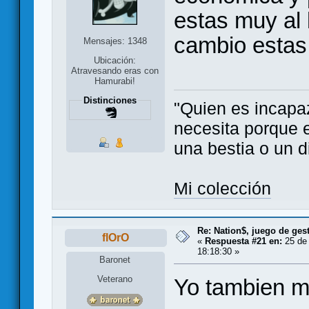
estas muy al 
cambio estas 
Mensajes: 1348
Ubicación:
Atravesando eras con
Hamurabi!
Distinciones
"Quien es incapaz
necesita porque 
una bestia o un d
Mi colección
Re: Nation$, juego de ges
flOrO
«
Respuesta #21 en:
25 de 
18:18:30 »
Baronet
Veterano
Yo tambien m