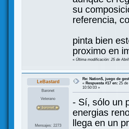
su composici
referencia, c
pinta bien es
proximo en im
«
Última modificación: 25 de Abril
Re: Nation$, juego de ges
LeBastard
«
Respuesta #17 en:
25 de 
10:50:03 »
Baronet
Veterano
- Sí, sólo un 
energias reno
llega en un p
Mensajes: 2273