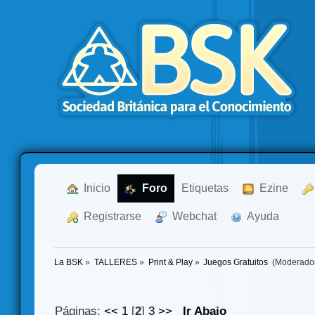
  Inicio
  Foro
Etiquetas
  Ezine
  Registrarse
  Webchat
  Ayuda
La BSK
»
TALLERES
»
Print & Play
»
Juegos Gratuitos 
(Moderado
Páginas:
<<
1
[
2
]
3
>>
Ir Abajo