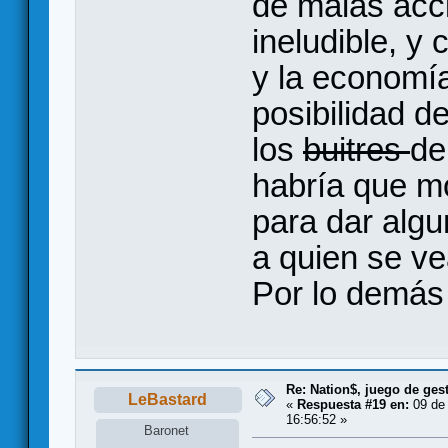
de malas acci
ineludible, y 
y la economía
posibilidad d
los
buitres
de
habría que mo
para dar algu
a quien se ve
Por lo demás
Re: Nation$, juego de ges
LeBastard
«
Respuesta #19 en:
09 de
16:56:52 »
Baronet