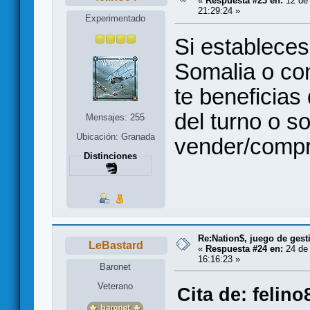
«
Respuesta #23 en:
12 de 
21:29:24 »
Experimentado
Si estableces
Somalia o co
te beneficias 
del turno o s
Mensajes: 255
Ubicación: Granada
vender/compr
Distinciones
Re:Nation$, juego de gest
LeBastard
«
Respuesta #24 en:
24 de 
16:16:23 »
Baronet
Veterano
Cita de: felin