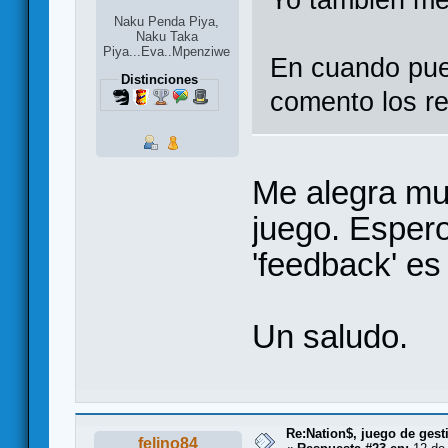
Yo tambien me
Naku Penda Piya,
Naku Taka
Piya...Eva..Mpenziwe
En cuando pue
Distinciones
comento los r
Me alegra mu
juego. Esper
'feedback' es
Un saludo.
Re:Nation$, juego de gest
felino84