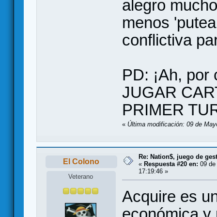
alegro mucho 
menos 'putea
conflictiva pa
PD: ¡Ah, por
JUGAR CAR
PRIMER TU
«
Última modificación: 09 de May
Re: Nation$, juego de ges
El Colono
«
Respuesta #20 en:
09 de
17:19:46 »
Veterano
Acquire es un
económica y 