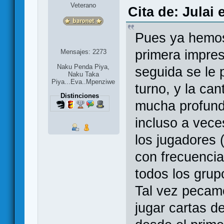
Veterano
Cita de: Julai
Pues ya hemos 
primera impre
Mensajes: 2273
Naku Penda Piya,
seguida se le p
Naku Taka
Piya...Eva..Mpenziwe
turno, y la ca
Distinciones
mucha profundi
incluso a veces
los jugadores 
con frecuenci
todos los gru
Tal vez pecam
jugar cartas de