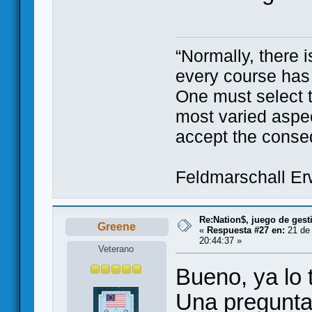
“Normally, there i
every course has
One must select 
most varied aspec
accept the conse
Feldmarschall E
Re:Nation$, juego de gest
Greene
«
Respuesta #27 en:
21 de 
20:44:37 »
Veterano
Bueno, ya lo 
Una pregunta 