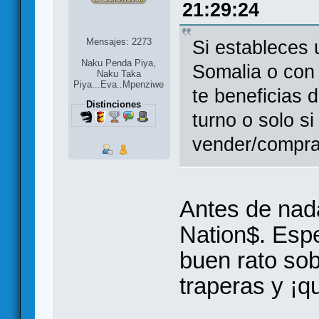
21:29:24
Mensajes: 2273
Si estableces 
Naku Penda Piya,
Somalia o con
Naku Taka
Piya...Eva..Mpenziwe
te beneficias d
Distinciones
turno o solo s
vender/compra
Antes de nada
Nation$. Esp
buen rato so
traperas y ¡q