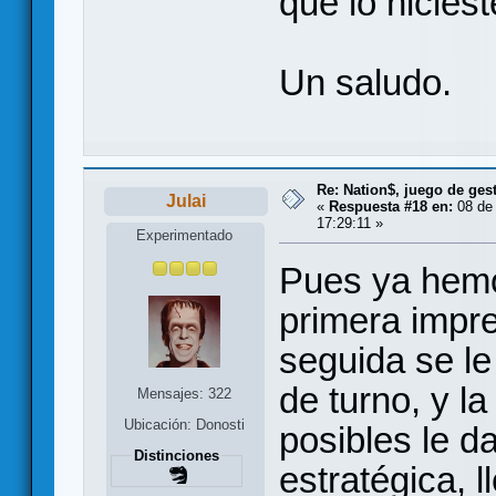
que lo hicies
Un saludo.
Re: Nation$, juego de ges
Julai
«
Respuesta #18 en:
08 de
17:29:11 »
Experimentado
Pues ya hemo
primera impr
seguida se le 
de turno, y l
Mensajes: 322
Ubicación: Donosti
posibles le 
Distinciones
estratégica, 