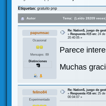
Etiquetas:
gratuito
pnp
Autor
Tema: (Leído 28209 veces
Re: Nation$, juego de ges
papumsac
«
Respuesta #15 en:
24 de 
20:40:05 »
Ocasional
Parece inter
Mensajes: 89
Distinciones
Muchas gracia
Re: Nation$, juego de ges
felino84
«
Respuesta #16 en:
25 de 
00:04:07 »
Experimentado