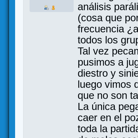
análisis pará
(cosa que por
frecuencia ¿
todos los gr
Tal vez peca
pusimos a jug
diestro y sini
luego vimos q
que no son tan
La única pega
caer en el po
toda la parti