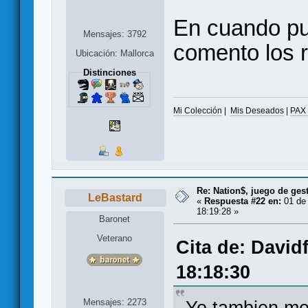
En cuando pu
Mensajes: 3792
comento los 
Ubicación: Mallorca
Distinciones
Mi Colección
|
Mis Deseados
|
PAX
Re: Nation$, juego de ges
LeBastard
«
Respuesta #22 en:
01 de 
18:19:28 »
Baronet
Veterano
Cita de: David
18:18:30
Mensajes: 2273