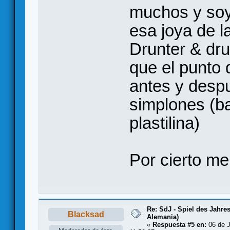
muchos y soy
esa joya de l
Drunter & dru
que el punto d
antes y desp
simplones (b
plastilina)
Por cierto me
Re: SdJ - Spiel des Jahre
Blacksad
Alemania)
«
Respuesta #5 en:
06 de J