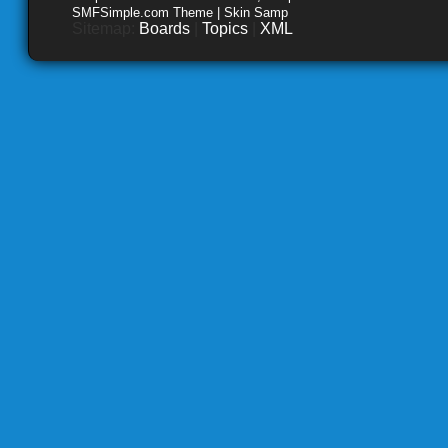
SMFSimple.com Theme | Skin Samp
Sitemap:
Boards
|
Topics
|
XML