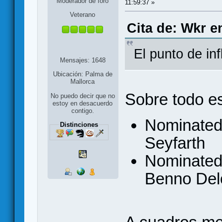
Moderador de foro
11:59:37 »
Veterano
Cita de: Wkr e
El punto de infl
Mensajes: 1648
Ubicación: Palma de
Mallorca
Sobre todo e
No puedo decir que no
estoy en desacuerdo
contigo.
Nominated
Distinciones
Seyfarth
Nominated
Benno Del