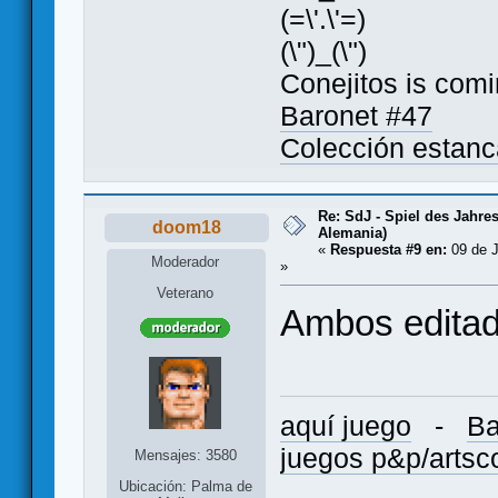
(=\'.\'=)
(\")_(\")
Conejitos is comi
Baronet #47
Colección estan
Re: SdJ - Spiel des Jahre
doom18
Alemania)
«
Respuesta #9 en:
09 de J
Moderador
»
Veterano
Ambos editad
aquí juego
-
Ba
juegos p&p/arts
Mensajes: 3580
Ubicación: Palma de