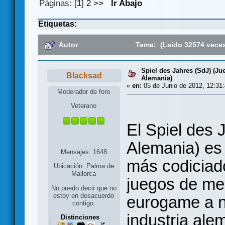
Páginas: [
1
]
2
>>
Ir Abajo
Etiquetas:
Autor
Tema: (Leído 32574 vece
Spiel des Jahres (SdJ) (Ju
Blacksad
Alemania)
«
en:
05 de Junio de 2012, 12:31:
Moderador de foro
Veterano
El Spiel des 
Alemania) es
Mensajes: 1648
más codiciado
Ubicación: Palma de
Mallorca
juegos de mes
No puedo decir que no
estoy en desacuerdo
eurogame a n
contigo.
industria ale
Distinciones