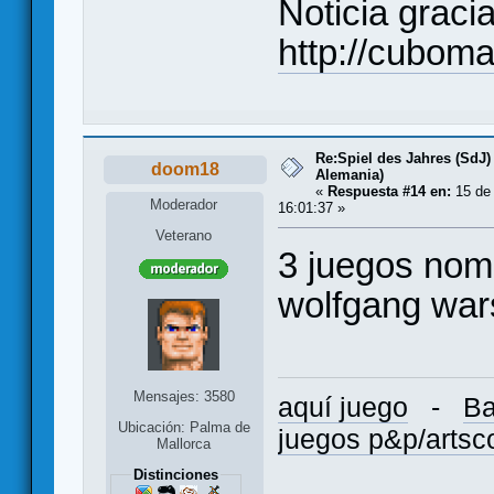
Noticia gracia
http://cubom
Re:Spiel des Jahres (SdJ)
doom18
Alemania)
«
Respuesta #14 en:
15 de
Moderador
16:01:37 »
Veterano
3 juegos nom
wolfgang wars
Mensajes: 3580
aquí juego
-
Ba
Ubicación: Palma de
juegos p&p/arts
Mallorca
Distinciones