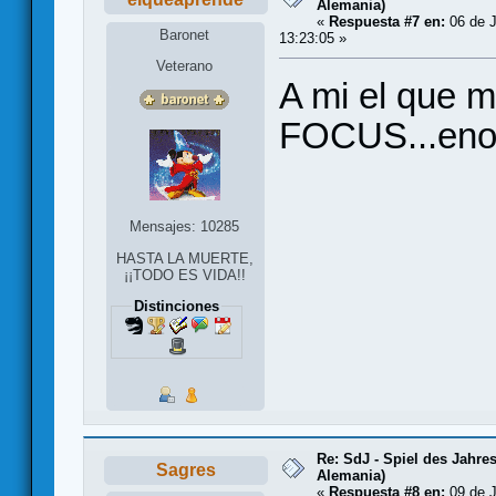
Alemania)
«
Respuesta #7 en:
06 de J
Baronet
13:23:05 »
Veterano
A mi el que m
FOCUS...enor
Mensajes: 10285
HASTA LA MUERTE,
¡¡TODO ES VIDA!!
Distinciones
Re: SdJ - Spiel des Jahre
Sagres
Alemania)
«
Respuesta #8 en:
09 de J