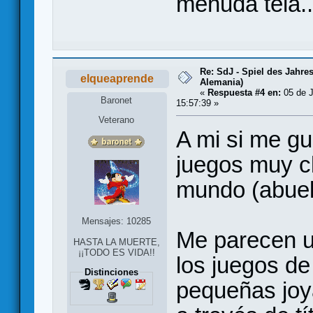
menuda tela...
Re: SdJ - Spiel des Jahre
elqueaprende
Alemania)
«
Respuesta #4 en:
05 de J
Baronet
15:57:39 »
Veterano
A mi si me g
juegos muy cl
mundo (abuelo
Mensajes: 10285
Me parecen u
HASTA LA MUERTE,
¡¡TODO ES VIDA!!
los juegos d
Distinciones
pequeñas joy