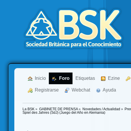
  Inicio
  Foro
Etiquetas
  Ezine
  Registrarse
  Webchat
  Ayuda
La BSK
»
GABINETE DE PRENSA
»
Novedades / Actualidad
»
Pre
Spiel des Jahres (SdJ) (Juego del Año en Alemania)