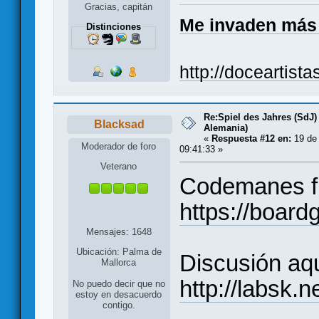
Gracias, capitán
Me invaden más
Distinciones
http://doceartist
Re:Spiel des Jahres (SdJ)
Blacksad
Alemania)
«
Respuesta #12 en:
19 de 
Moderador de foro
09:41:33 »
Veterano
Codemanes f
https://boa
Mensajes: 1648
Ubicación: Palma de
Discusión aq
Mallorca
http://labsk.
No puedo decir que no
estoy en desacuerdo
contigo.