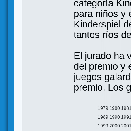
categoría Ki
para niños y 
Kinderspiel 
tantos ríos d
El jurado ha v
del premio y e
juegos galard
premio. Los g
1979
1980
198
1989
1990
199
1999
2000
200