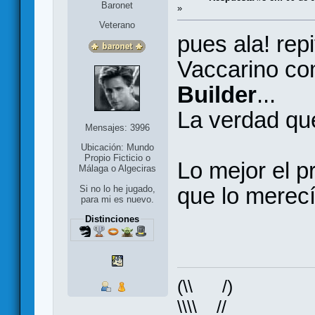
Baronet
»
Veterano
pues ala! rep
Vaccarino co
Builder
...
La verdad que
Mensajes: 3996
Ubicación: Mundo
Propio Ficticio o
Lo mejor el 
Málaga o Algeciras
que lo merecí
Si no lo he jugado,
para mi es nuevo.
Distinciones
(\\ /)
\\\\ _ //