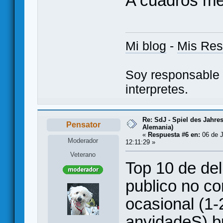
A cuadros me
Mi blog
-
Mis Re
Soy responsable 
interpretes.
Re: SdJ - Spiel des Jahre
Pensator
Alemania)
«
Respuesta #6 en:
06 de J
Moderador
12:11:29 »
Veterano
Top 10 de del
publico no c
ocasional (1-
anvidadeS) bu