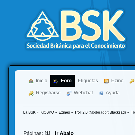
  Inicio
  Foro
Etiquetas
  Ezine
  Registrarse
  Webchat
  Ayuda
La BSK
»
KIOSKO
»
Ezines
»
Troll 2.0
(Moderador:
Blacksad
) »
Tr
Páginas: [
1
]
Ir Abajo