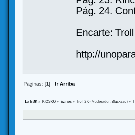
Pág. 24. Con
Encarte: Trol
http://unopara
Páginas: [
1
]
Ir Arriba
La BSK
»
KIOSKO
»
Ezines
»
Troll 2.0
(Moderador:
Blacksad
) »
T