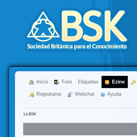
  Inicio
  Foro
Etiquetas
  Ezine
  Registrarse
  Webchat
  Ayuda
La BSK