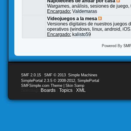
Napoleones de andar por casa
Wargames, análisis, sesiones de juego, 
Encargado:
Valdemaras
Videojuegos a la mesa
Versiones digitales de nuestros juegos d
operativos (windows, linux, android, iOS,
Encargado:
kalisto59
Powered By
SMF 
SMF 2.0.15
|
SMF © 2013
,
Simple Machines
SimplePortal 2.3.5 © 2008-2012, SimplePortal
SMFSimple.com Theme | Skin Samp
Sitemap:
Boards
|
Topics
|
XML