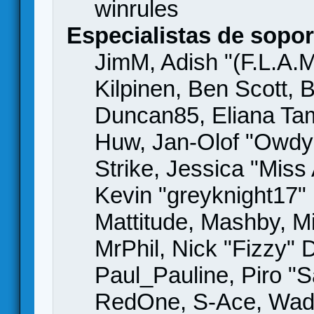
winrules
Especialistas de sopor
JimM, Adish "(F.L.A.M
Kilpinen, Ben Scott,
Duncan85, Eliana Tame
Huw, Jan-Olof "Owdy"
Strike, Jessica "Mis
Kevin "greyknight17" H
Mattitude, Mashby, Mic
MrPhil, Nick "Fizzy" 
Paul_Pauline, Piro "S
RedOne, S-Ace, Wad