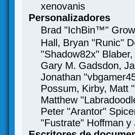
xenovanis
Personalizadores
Brad "IchBin™" Gro
Hall, Bryan "Runic" D
"Shadow82x" Blaber, 
Gary M. Gadsdon, Jas
Jonathan "vbgamer45" 
Possum, Kirby, Matt
Matthew "Labradoodle
Peter "Arantor" Spice
"Fustrate" Hoffman y
Escritores de docume