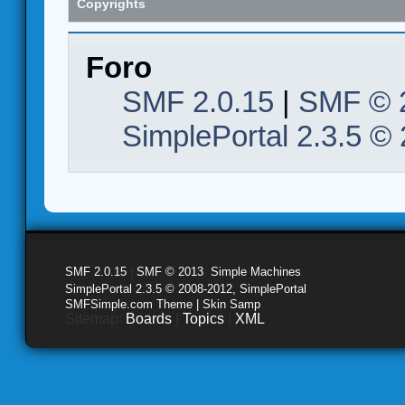
Copyrights
Foro
SMF 2.0.15
|
SMF © 
SimplePortal 2.3.5 ©
SMF 2.0.15
|
SMF © 2013
,
Simple Machines
SimplePortal 2.3.5 © 2008-2012, SimplePortal
SMFSimple.com Theme | Skin Samp
Sitemap:
Boards
|
Topics
|
XML