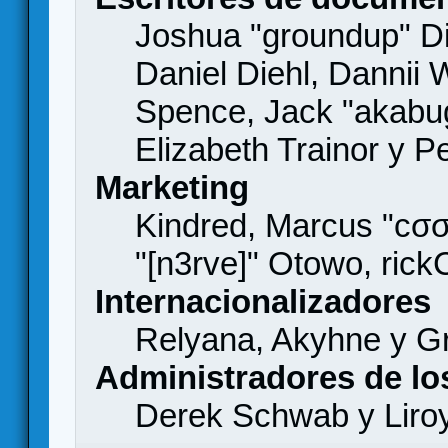
Joshua "groundup" Di
Daniel Diehl, Dannii 
Spence, Jack "akabu
Elizabeth Trainor y 
Marketing
Kindred, Marcus "cσσ
"[n3rve]" Otowo, rick
Internacionalizadores
Relyana, Akyhne y G
Administradores de lo
Derek Schwab y Liro