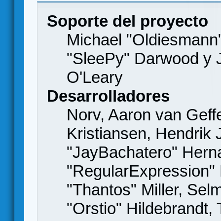
Soporte del proyecto
Michael "Oldiesmann
"SleePy" Darwood y J
O'Leary
Desarrolladores
Norv, Aaron van Geffe
Kristiansen, Hendrik
"JayBachatero" Hern
"RegularExpression"
"Thantos" Miller, Se
"Orstio" Hildebrandt,