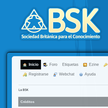
  Inicio
  Foro
Etiquetas
  Ezine
  Registrarse
  Webchat
  Ayuda
La BSK
Créditos