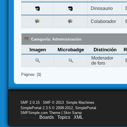
Dinosaurio
Colaborador
Categoría: Administración
Imagen
Microbadge
Distinción
R
Moderador
de foro
Páginas: [
1
]
SMF 2.0.15
|
SMF © 2013
,
Simple Machines
SimplePortal 2.3.5 © 2008-2012, SimplePortal
SMFSimple.com Theme | Skin Samp
Sitemap:
Boards
|
Topics
|
XML