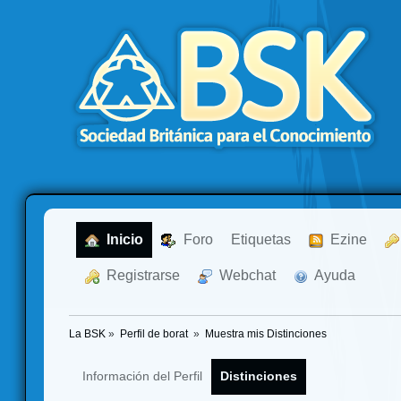
  Inicio
  Foro
Etiquetas
  Ezine
  Registrarse
  Webchat
  Ayuda
La BSK
»
Perfil de borat 
»
Muestra mis Distinciones
Información del Perfil
Distinciones