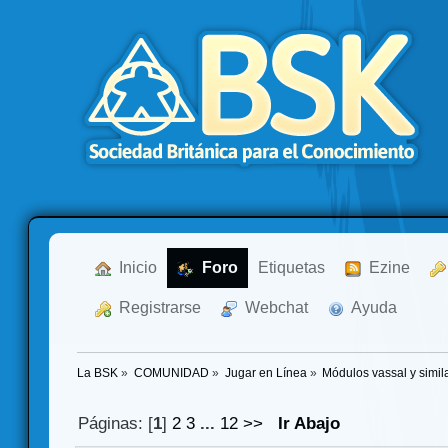
  Inicio
  Foro
Etiquetas
  Ezine
  Registrarse
  Webchat
  Ayuda
La BSK
»
COMUNIDAD
»
Jugar en Línea
»
Módulos vassal y simil
Páginas: [
1
]
2
3
...
12
>>
Ir Abajo