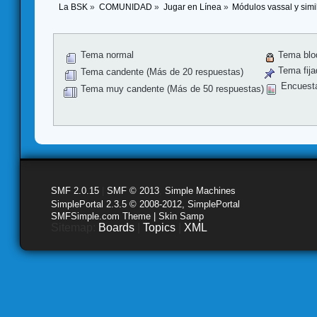
La BSK
»
COMUNIDAD
»
Jugar en Línea
»
Módulos vassal y simi
Tema normal
Tema blo
Tema fija
Tema candente (Más de 20 respuestas)
Encuest
Tema muy candente (Más de 50 respuestas)
SMF 2.0.15
|
SMF © 2013
,
Simple Machines
SimplePortal 2.3.5 © 2008-2012, SimplePortal
SMFSimple.com Theme | Skin Samp
Sitemap:
Boards
|
Topics
|
XML