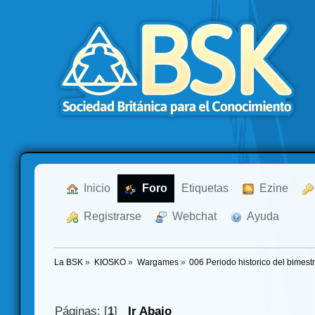
  Inicio
  Foro
Etiquetas
  Ezine
  Registrarse
  Webchat
  Ayuda
La BSK
»
KIOSKO
»
Wargames
»
006 Periodo historico del bimest
Páginas: [
1
]
Ir Abajo