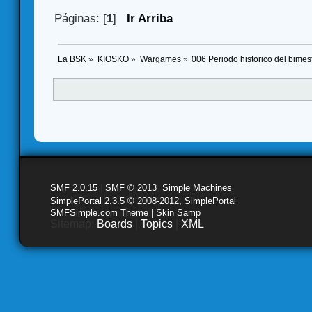
Páginas: [
1
]
Ir Arriba
La BSK
»
KIOSKO
»
Wargames
»
006 Periodo historico del bime
SMF 2.0.15
|
SMF © 2013
,
Simple Machines
SimplePortal 2.3.5 © 2008-2012, SimplePortal
SMFSimple.com Theme | Skin Samp
Sitemap:
Boards
|
Topics
|
XML