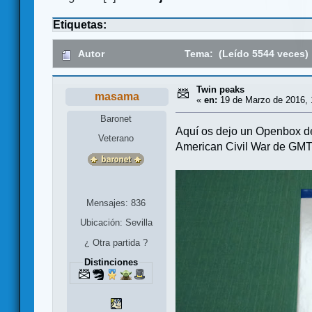
Etiquetas:
Autor
Tema: (Leído 5544 veces)
Twin peaks
masama
«
en:
19 de Marzo de 2016, 
Baronet
Aquí os dejo un Openbox de 
Veterano
American Civil War de GMT.
Mensajes: 836
Ubicación: Sevilla
¿ Otra partida ?
Distinciones