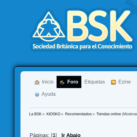
  Inicio
  Foro
Etiquetas
  Ezine
  Ayuda
La BSK
»
KIOSKO
»
Recomendados
»
Tiendas online
(Modera
Páginas: [
1
]
Ir Abajo