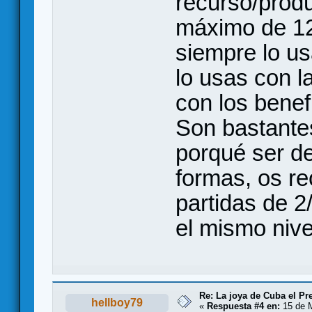
recurso/produ
máximo de 12 
siempre lo us
lo usas con l
con los benef
Son bastantes
porqué ser d
formas, os re
partidas de 2
el mismo nive
Re: La joya de Cuba el Pr
hellboy79
«
Respuesta #4 en:
15 de M