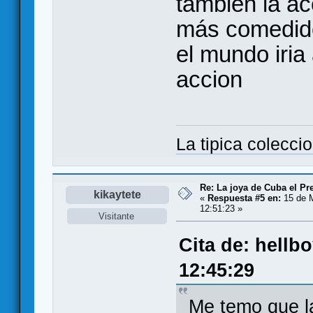
tambien la ac
más comedido,
el mundo iria
accion
La tipica colecci
Re: La joya de Cuba el Pr
kikaytete
«
Respuesta #5 en:
15 de M
12:51:23 »
Visitante
Cita de: hellb
12:45:29
Me temo que la