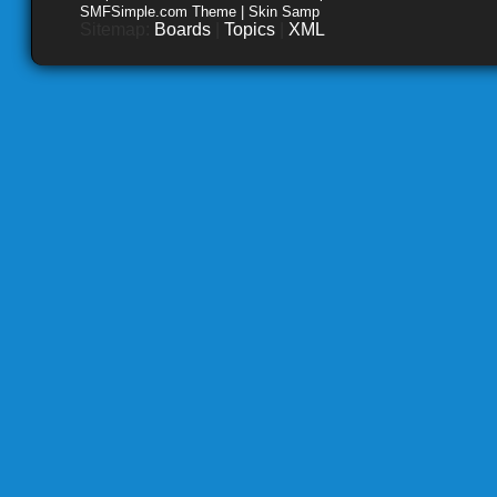
SMFSimple.com Theme | Skin Samp
Sitemap:
Boards
|
Topics
|
XML