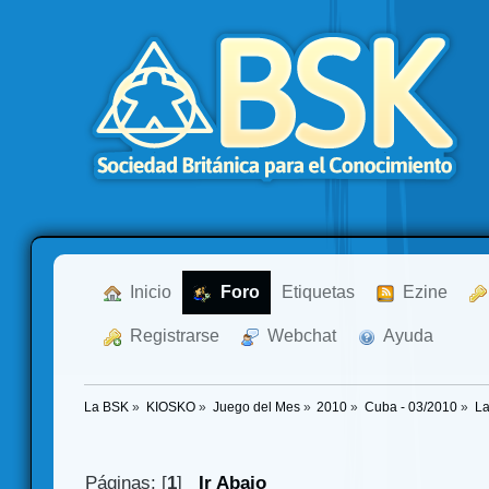
  Inicio
  Foro
Etiquetas
  Ezine
  Registrarse
  Webchat
  Ayuda
La BSK
»
KIOSKO
»
Juego del Mes
»
2010
»
Cuba - 03/2010
»
La
Páginas: [
1
]
Ir Abajo