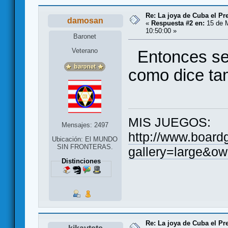
Re: La joya de Cuba el Pr
damosan
«
Respuesta #2 en:
15 de M
10:50:00 »
Baronet
Veterano
Entonces ser
como dice t
MIS JUEGOS:
Mensajes: 2497
http://www.board
Ubicación: El MUNDO
SIN FRONTERAS.
gallery=large&ow
Distinciones
Re: La joya de Cuba el Pr