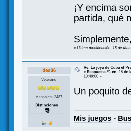
¡Y encima son
partida, qué 
Simplemente, 
«
Última modificación: 15 de Marz
Re: La joya de Cuba el Pr
des06
«
Respuesta #1 en:
15 de M
10:49:00 »
Veterano
Un poquito 
Mensajes: 2487
Distinciones
Mis juegos
-
Bu