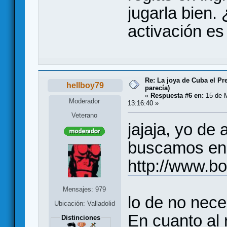
jugarla bien.
activación es
Re: La joya de Cuba el Pr
hellboy79
parecía)
«
Respuesta #6 en:
15 de M
Moderador
13:16:40 »
Veterano
jajaja, yo de
buscamos e
http://www.b
Mensajes: 979
lo de no nece
Ubicación: Valladolid
En cuanto al 
Distinciones