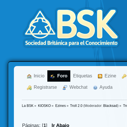
  Inicio
  Foro
Etiquetas
  Ezine
  Registrarse
  Webchat
  Ayuda
La BSK
»
KIOSKO
»
Ezines
»
Troll 2.0
(Moderador:
Blacksad
) »
Tr
Páginas: [
1
]
Ir Abajo