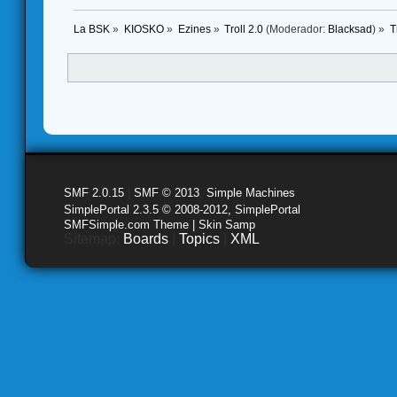
La BSK
»
KIOSKO
»
Ezines
»
Troll 2.0
(Moderador:
Blacksad
) »
T
SMF 2.0.15
|
SMF © 2013
,
Simple Machines
SimplePortal 2.3.5 © 2008-2012, SimplePortal
SMFSimple.com Theme | Skin Samp
Sitemap:
Boards
|
Topics
|
XML