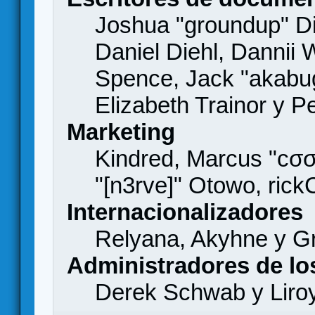
Joshua "groundup" Di
Daniel Diehl, Dannii 
Spence, Jack "akabu
Elizabeth Trainor y 
Marketing
Kindred, Marcus "cσσ
"[n3rve]" Otowo, rick
Internacionalizadores
Relyana, Akyhne y G
Administradores de lo
Derek Schwab y Liro