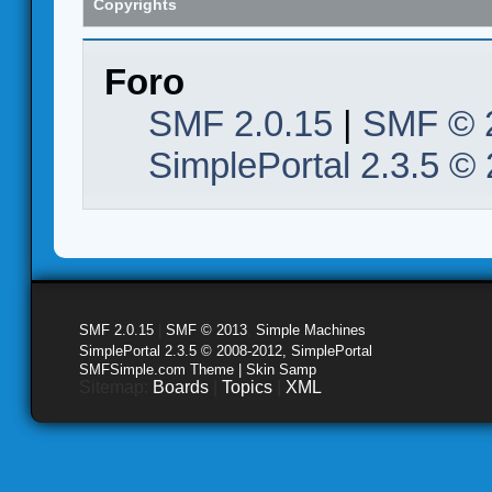
Copyrights
Foro
SMF 2.0.15
|
SMF © 
SimplePortal 2.3.5 ©
SMF 2.0.15
|
SMF © 2013
,
Simple Machines
SimplePortal 2.3.5 © 2008-2012, SimplePortal
SMFSimple.com Theme | Skin Samp
Sitemap:
Boards
|
Topics
|
XML