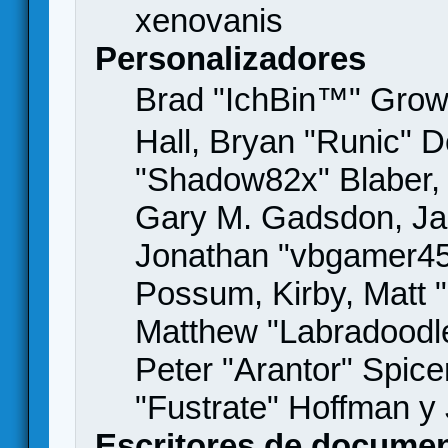
xenovanis
Personalizadores
Brad "IchBin™" Gro
Hall, Bryan "Runic" D
"Shadow82x" Blaber, 
Gary M. Gadsdon, Jas
Jonathan "vbgamer45" 
Possum, Kirby, Matt
Matthew "Labradoodle
Peter "Arantor" Spice
"Fustrate" Hoffman y
Escritores de docume