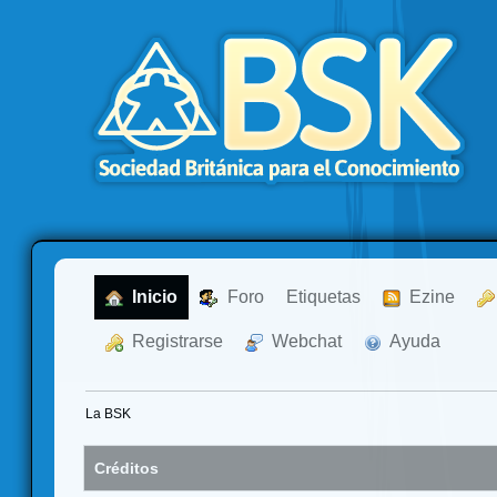
  Inicio
  Foro
Etiquetas
  Ezine
  Registrarse
  Webchat
  Ayuda
La BSK
Créditos