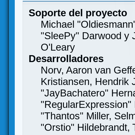
Soporte del proyecto
Michael "Oldiesmann
"SleePy" Darwood y J
O'Leary
Desarrolladores
Norv, Aaron van Geffe
Kristiansen, Hendrik
"JayBachatero" Hern
"RegularExpression"
"Thantos" Miller, Se
"Orstio" Hildebrandt,