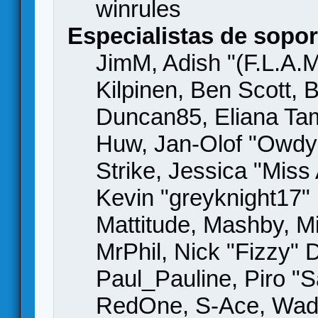
winrules
Especialistas de sopor
JimM, Adish "(F.L.A.M
Kilpinen, Ben Scott,
Duncan85, Eliana Tame
Huw, Jan-Olof "Owdy"
Strike, Jessica "Mis
Kevin "greyknight17" H
Mattitude, Mashby, Mic
MrPhil, Nick "Fizzy" 
Paul_Pauline, Piro "S
RedOne, S-Ace, Wad