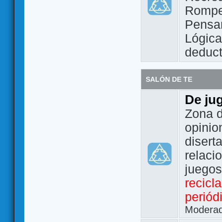
Rompe
Pensam
Lógic
deduct
SALÓN DE TE
De ju
Zona d
opinio
disert
relaci
juego
recicl
periód
Modera