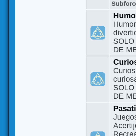
Subfor
Humo
Humor 
divert
SOLO
DE M
Curio
Curios
curios
SOLO
DE M
Pasat
Juegos
Acerti
Recrea