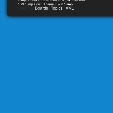
SMFSimple.com Theme | Skin Samp
Sitemap:
Boards
|
Topics
|
XML