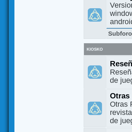
Versio
window
androi
Subfor
KIOSKO
Reseñ
Reseña
de jue
Otras
Otras 
revist
de jue