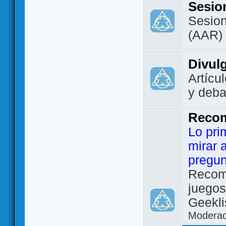
Sesio
Sesion
(AAR)
Divul
Artícu
y deba
Reco
Lo pri
mirar 
pregun
Recom
juegos
Geekli
Modera