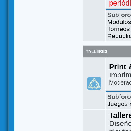
periód
Subfor
Módulos 
Torneos
Republi
TALLERES
Print 
Imprim
Modera
Subfor
Juegos 
Taller
Diseño