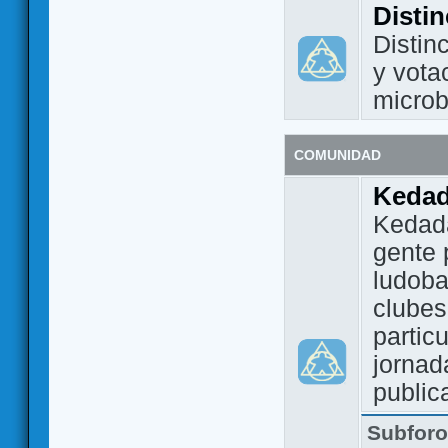
Disti
Distin
y vota
micro
COMUNIDAD
Keda
Kedada
gente 
ludoba
clubes
partic
jornad
public
Subfor