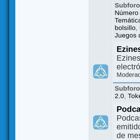
Subfor
Número 
Temátic
bolsillo
,
Juegos d
Ezine
Ezines
electr
Modera
Subfor
2.0
,
Tok
Podca
Podca
emitid
de me