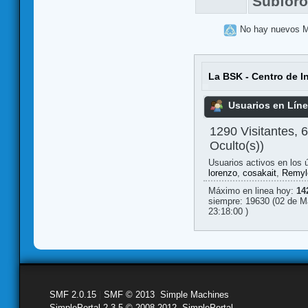
Subfor
No hay nuevos 
La BSK - Centro de I
Usuarios en Lín
1290 Visitantes, 
Oculto(s))
Usuarios activos en los 
lorenzo
,
cosakait
,
Remyl
Máximo en linea hoy:
14
siempre: 19630 (02 de M
23:18:00 )
SMF 2.0.15
|
SMF © 2013
,
Simple Machines
SimplePortal 2.3.5 © 2008-2012, SimplePortal