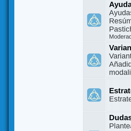
Ayuda
Ayuda
Resúm
Pastic
Modera
Varia
Varian
Añadi
modal
Estra
Estrat
Dudas
Plante