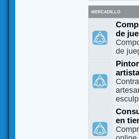
MERCADILLO
Compo
de ju
Compo
de jue
Pintor
artist
Contra
artesa
esculp
Consu
en ti
Compra
online 