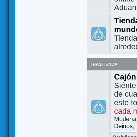
Aduan
Tienda
mund
Tienda
alrede
TRASTIENDA
Cajón
Siénte
de cua
este f
cada 
Modera
Deinos
,