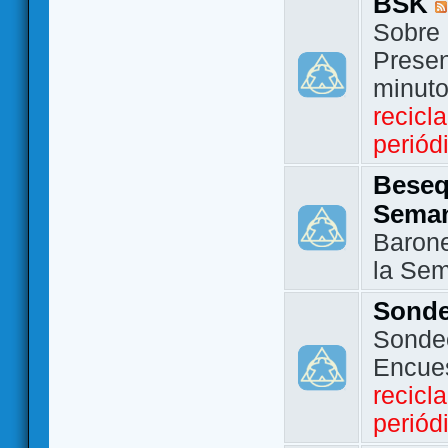
BSK
Sobre 
Presen
minut
recicl
periód
Beseq
Sema
Barone
la Se
Sond
Sondeo
Encue
recicl
periód