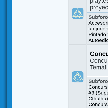
playte
proyec
Subfor
Accesor
un jueg
Pintado
Autoedi
Conc
Concu
Temát
Subfor
Concurs
#3 (Sup
Cthulhu)
Concurs