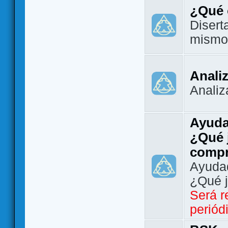
¿Qué 
Disert
mismo
Analiz
Analiz
Ayuda
¿Qué 
comp
Ayudad
¿Qué 
Será r
periód