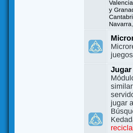
Valencia
y Grana
Cantabri
Navarra
Micro
Micror
juego
Jugar
Módulo
simila
servid
jugar 
Búsque
Kedada
recicl