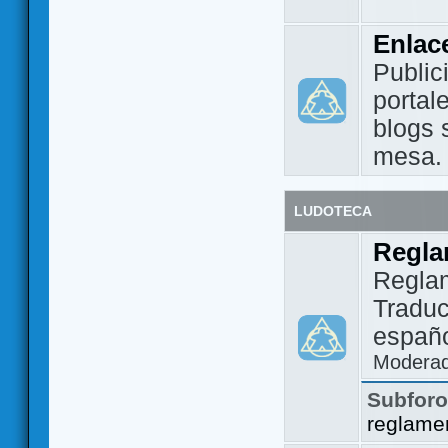
Enlac
Public
portal
blogs 
mesa.
LUDOTECA
Regla
Regla
Traduc
españo
Modera
Subfor
reglame