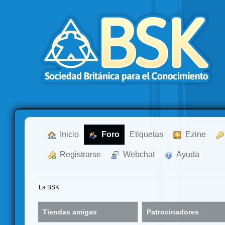
  Inicio
  Foro
Etiquetas
  Ezine
  Registrarse
  Webchat
  Ayuda
La BSK
Tiendas amigas
Patrocinadores