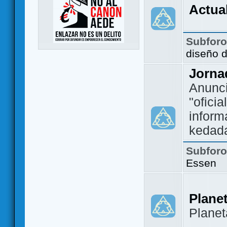
Actua
Subfor
diseño 
Jorna
Anunc
"ofici
inform
kedad
Subfor
Essen
Plane
Plane