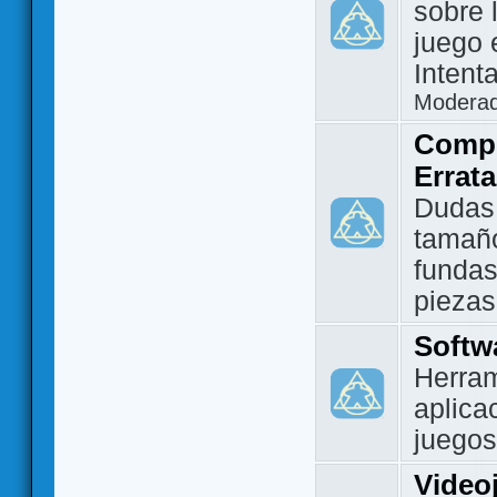
sobre 
juego 
Intent
Modera
Compo
Errat
Dudas
tamañ
fundas
piezas
Softw
Herram
aplica
juegos
Video