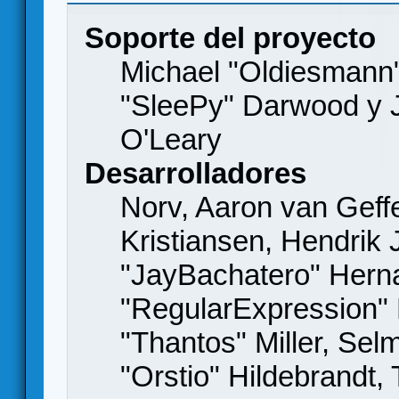
Soporte del proyecto
Michael "Oldiesmann
"SleePy" Darwood y J
O'Leary
Desarrolladores
Norv, Aaron van Geffe
Kristiansen, Hendrik
"JayBachatero" Hern
"RegularExpression"
"Thantos" Miller, Se
"Orstio" Hildebrandt,