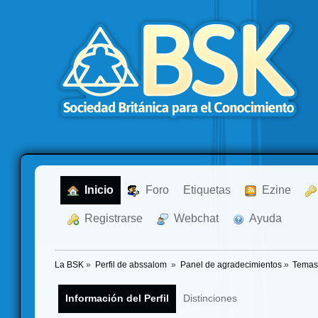
  Inicio
  Foro
Etiquetas
  Ezine
  Registrarse
  Webchat
  Ayuda
La BSK
»
Perfil de abssalom 
»
Panel de agradecimientos
»
Temas
Información del Perfil
Distinciones