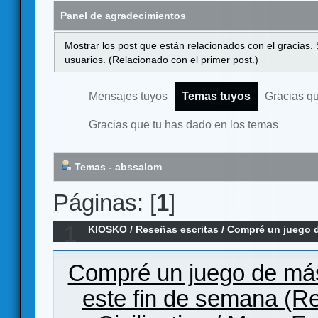
Panel de agradecimientos
Mostrar los post que están relacionados con el gracias.
usuarios. (Relacionado con el primer post.)
Mensajes tuyos
Temas tuyos
Gracias q
Gracias que tu has dado en los temas
Temas - abssalom
Páginas: [
1
]
1
KIOSKO
/
Reseñas escritas
/
Compré un juego d
estrenado (Reseña Mega Civilization)
Compré un juego de más 
este fin de semana (R