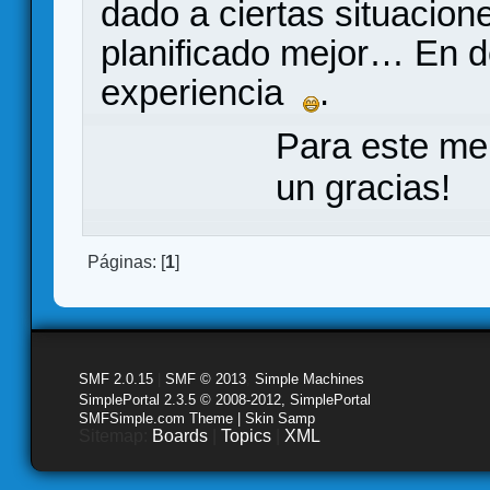
dado a ciertas situacio
planificado mejor… En de
experiencia
.
Para este me
un gracias!
Páginas: [
1
]
SMF 2.0.15
|
SMF © 2013
,
Simple Machines
SimplePortal 2.3.5 © 2008-2012, SimplePortal
SMFSimple.com Theme | Skin Samp
Sitemap:
Boards
|
Topics
|
XML