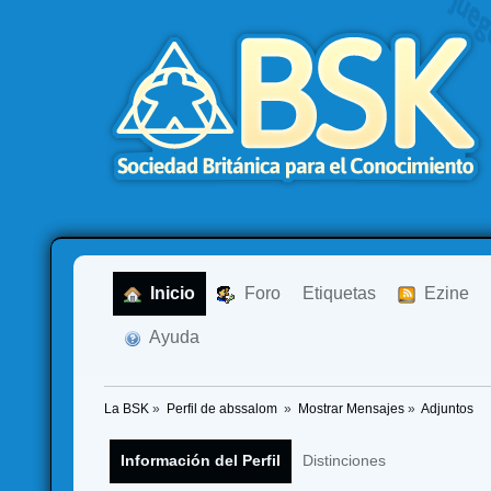
  Inicio
  Foro
Etiquetas
  Ezine
  Ayuda
La BSK
»
Perfil de abssalom 
»
Mostrar Mensajes
»
Adjuntos
Información del Perfil
Distinciones