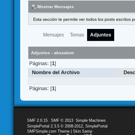
Mostrar Mensajes
Esta sección te permite ver todos los posts escritos
Mensajes
Temas
Adjuntos
Adjuntos - abssalom
Páginas: [
1
]
Nombre del Archivo
Desc
Páginas: [
1
]
SMF 2.0.15
|
SMF © 2013
,
Simple Machines
SimplePortal 2.3.5 © 2008-2012, SimplePortal
SMFSimple.com Theme | Skin Samp