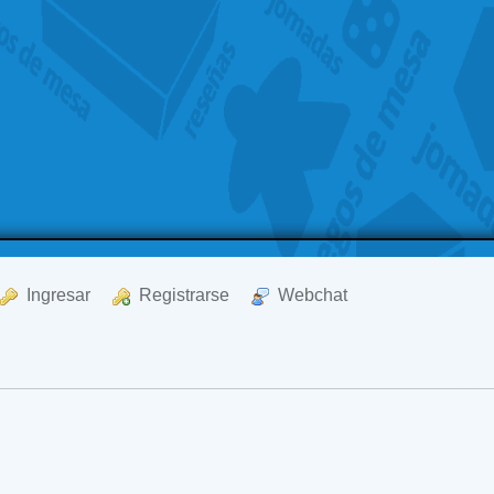
  Ingresar
  Registrarse
  Webchat