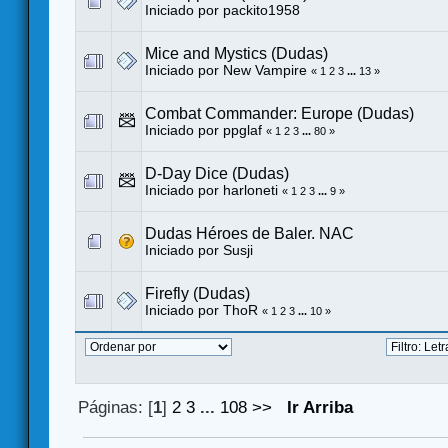
Iniciado por
packito1958
Mice and Mystics (Dudas)
Iniciado por
New Vampire
«
1
2
3
...
13
»
Combat Commander: Europe (Dudas)
Iniciado por
ppglaf
«
1
2
3
...
80
»
D-Day Dice (Dudas)
Iniciado por harloneti
«
1
2
3
...
9
»
Dudas Héroes de Baler. NAC
Iniciado por
Susji
Firefly (Dudas)
Iniciado por
ThoR
«
1
2
3
...
10
»
Páginas: [
1
]
2
3
...
108
>>
Ir Arriba