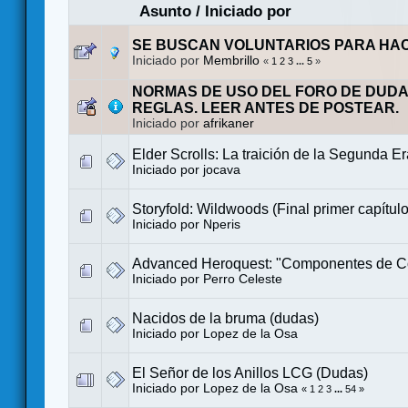
Asunto
/
Iniciado por
SE BUSCAN VOLUNTARIOS PARA HA
Iniciado por
Membrillo
«
1
2
3
...
5
»
NORMAS DE USO DEL FORO DE DUDA
REGLAS. LEER ANTES DE POSTEAR.
Iniciado por
afrikaner
Elder Scrolls: La traición de la Segunda E
Iniciado por
jocava
Storyfold: Wildwoods (Final primer capítulo
Iniciado por
Nperis
Advanced Heroquest: "Componentes de C
Iniciado por
Perro Celeste
Nacidos de la bruma (dudas)
Iniciado por
Lopez de la Osa
El Señor de los Anillos LCG (Dudas)
Iniciado por
Lopez de la Osa
«
1
2
3
...
54
»