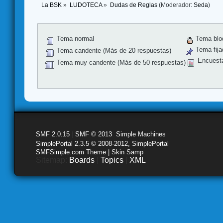
La BSK
»
LUDOTECA
»
Dudas de Reglas
(Moderador:
Seda
)
Tema normal
Tema blo
Tema fija
Tema candente (Más de 20 respuestas)
Encuest
Tema muy candente (Más de 50 respuestas)
SMF 2.0.15
|
SMF © 2013
,
Simple Machines
SimplePortal 2.3.5 © 2008-2012, SimplePortal
SMFSimple.com Theme | Skin Samp
Sitemap:
Boards
|
Topics
|
XML