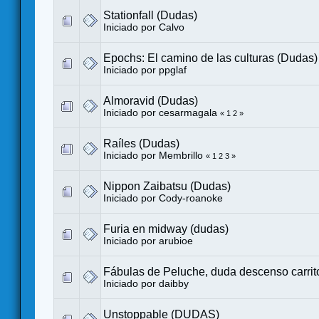
Stationfall (Dudas)
Iniciado por
Calvo
Epochs: El camino de las culturas (Dudas)
Iniciado por
ppglaf
Almoravid (Dudas)
Iniciado por
cesarmagala
«
1
2
»
Raíles (Dudas)
Iniciado por
Membrillo
«
1
2
3
»
Nippon Zaibatsu (Dudas)
Iniciado por
Cody-roanoke
Furia en midway (dudas)
Iniciado por
arubioe
Fábulas de Peluche, duda descenso carrit
Iniciado por
daibby
Unstoppable (DUDAS)