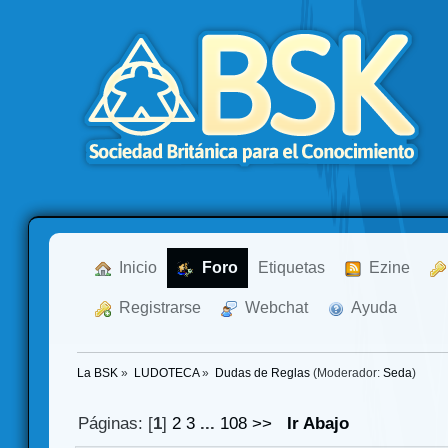
  Inicio
  Foro
Etiquetas
  Ezine
  Registrarse
  Webchat
  Ayuda
La BSK
»
LUDOTECA
»
Dudas de Reglas
(Moderador:
Seda
)
Páginas: [
1
]
2
3
...
108
>>
Ir Abajo