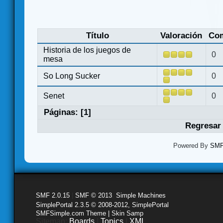
Título
Valoración
Com
Historia de los juegos de
0
mesa
So Long Sucker
0
Senet
0
Páginas: [
1
]
Regresar 
Powered By
SMF 
SMF 2.0.15
|
SMF © 2013
,
Simple Machines
SimplePortal 2.3.5 © 2008-2012, SimplePortal
SMFSimple.com Theme | Skin Samp
Sitemap:
Boards
|
Topics
|
XML