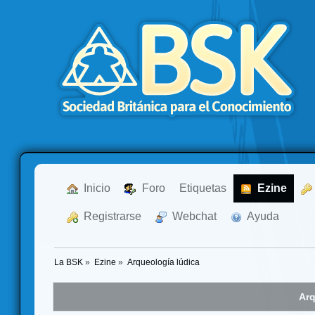
  Inicio
  Foro
Etiquetas
  Ezine
  Registrarse
  Webchat
  Ayuda
La BSK
»
Ezine
»
Arqueología lúdica
Arq