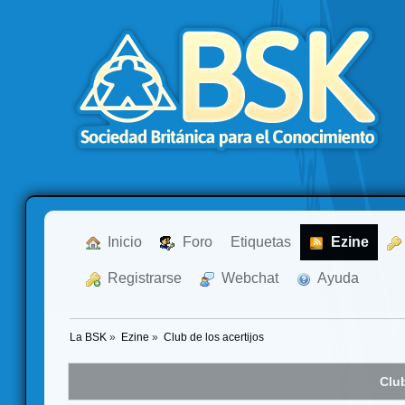
  Inicio
  Foro
Etiquetas
  Ezine
  Registrarse
  Webchat
  Ayuda
La BSK
»
Ezine
»
Club de los acertijos
Club