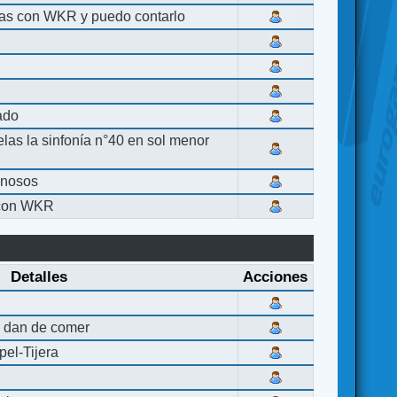
las con WKR y puedo contarlo
lado
elas la sinfonía n°40 en sol menor
inosos
 con WKR
Detalles
Acciones
 dan de comer
el-Tijera