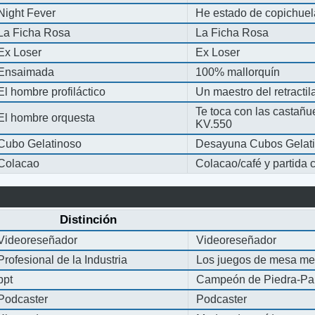
Night Fever
He estado de copichue
La Ficha Rosa
La Ficha Rosa
Ex Loser
Ex Loser
Ensaimada
100% mallorquín
El hombre profiláctico
Un maestro del retracti
Te toca con las castañu
El hombre orquesta
KV.550
Cubo Gelatinoso
Desayuna Cubos Gelat
Colacao
Colacao/café y partida
Distinción
Videoreseñador
Videoreseñador
Profesional de la Industria
Los juegos de mesa me
ppt
Campeón de Piedra-Pap
Podcaster
Podcaster