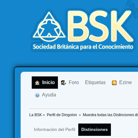
  Inicio
  Foro
Etiquetas
  Ezine
  Ayuda
La BSK
»
Perfil de Dingolon 
»
Muestra todas las Distinciones d
Información del Perfil
Distinciones