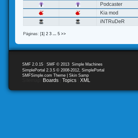
Podcaster
Kia mod
iNTRuDeR
Páginas: [
1
]
2
3
...
5
>>
SMF 2.0.15
|
SMF © 2013
,
Simple Machines
SimplePortal 2.3.5 © 2008-2012, SimplePortal
SMFSimple.com Theme | Skin Samp
Sitemap:
Boards
|
Topics
|
XML