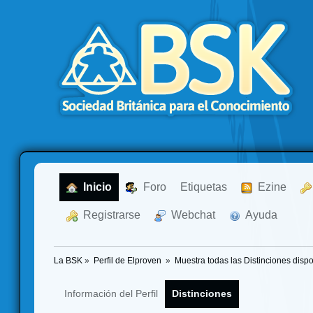
  Inicio
  Foro
Etiquetas
  Ezine
  Registrarse
  Webchat
  Ayuda
La BSK
»
Perfil de Elproven 
»
Muestra todas las Distinciones disp
Información del Perfil
Distinciones