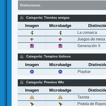
Distinciones
Categoría: Tiendas amigas
Imagen
Microbadge
Distinció
La comarca
Juegos de mesa
Generación X
Categoría: Templos lúdicos
Imagen
Microbadge
Distinció
Playbar
Categoría: Premios Wkr
Imagen
Microbadge
Distinció
Taxista
Pistola de Rayo