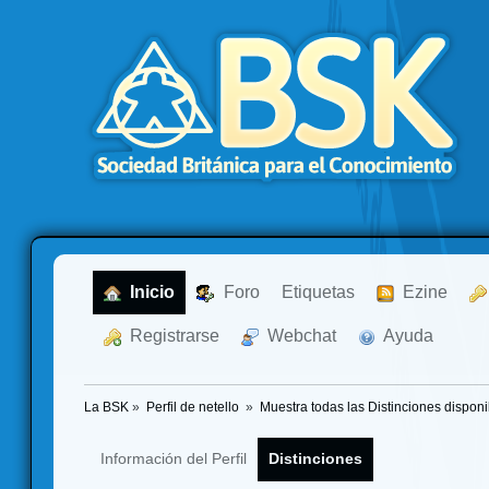
  Inicio
  Foro
Etiquetas
  Ezine
  Registrarse
  Webchat
  Ayuda
La BSK
»
Perfil de netello 
»
Muestra todas las Distinciones disponi
Información del Perfil
Distinciones