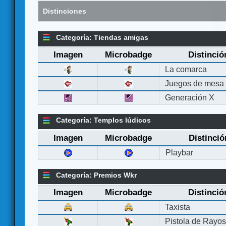
Distinciones
Categoría: Tiendas amigas
Imagen
Microbadge
Distinció
La comarca
Juegos de mesa
Generación X
Categoría: Templos lúdicos
Imagen
Microbadge
Distinció
Playbar
Categoría: Premios Wkr
Imagen
Microbadge
Distinció
Taxista
Pistola de Rayo