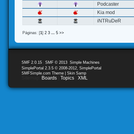
Podcaster
Kia mod
iNTRuDeR
Páginas: [
1
]
2
3
...
5
>>
SMF 2.0.15
|
SMF © 2013
,
Simple Machines
SimplePortal 2.3.5 © 2008-2012, SimplePortal
SMFSimple.com Theme | Skin Samp
Sitemap:
Boards
|
Topics
|
XML