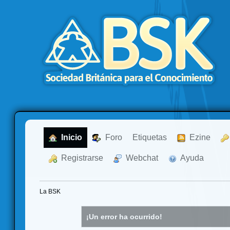
  Inicio
  Foro
Etiquetas
  Ezine
  Registrarse
  Webchat
  Ayuda
La BSK
¡Un error ha ocurrido!