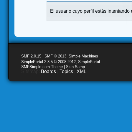
El usuario cuyo perfil estás intentando e
SMF 2.0.15
|
SMF © 2013
,
Simple Machines
SimplePortal 2.3.5 © 2008-2012, SimplePortal
SMFSimple.com Theme | Skin Samp
Sitemap:
Boards
|
Topics
|
XML