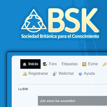
  Inicio
  Foro
Etiquetas
  Ezine
  Registrarse
  Webchat
  Ayuda
La BSK
¡Un error ha ocurrido!