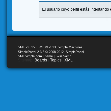
El usuario cuyo perfil estás intentando e
SMF 2.0.15
|
SMF © 2013
,
Simple Machines
SimplePortal 2.3.5 © 2008-2012, SimplePortal
SMFSimple.com Theme | Skin Samp
Sitemap:
Boards
|
Topics
|
XML