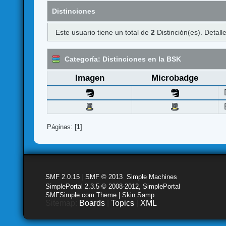
Distinciones
Este usuario tiene un total de
2
Distinción(es). Detalle
Categoría: Distinciones en la BSK
Imagen
Microbadge
Páginas: [
1
]
SMF 2.0.15
|
SMF © 2013
,
Simple Machines
SimplePortal 2.3.5 © 2008-2012, SimplePortal
SMFSimple.com Theme | Skin Samp
Sitemap:
Boards
|
Topics
|
XML