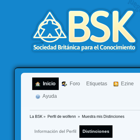
  Inicio
  Foro
Etiquetas
  Ezine
  Ayuda
La BSK
»
Perfil de wolfenn 
»
Muestra mis Distinciones
Información del Perfil
Distinciones