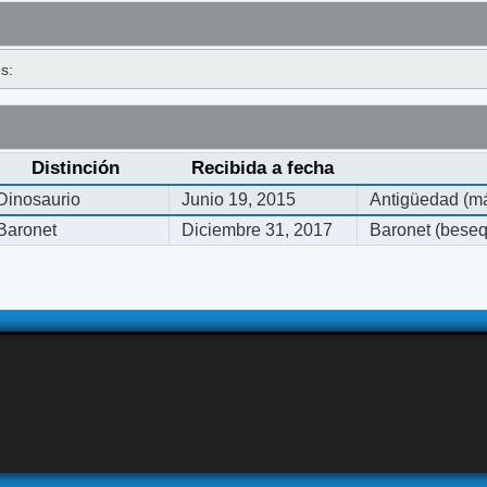
s:
Distinción
Recibida a fecha
Dinosaurio
Junio 19, 2015
Antigüedad (má
Baronet
Diciembre 31, 2017
Baronet (bese