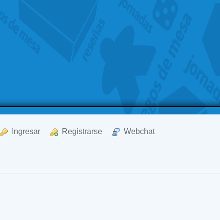
  Ingresar
  Registrarse
  Webchat