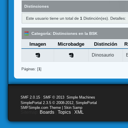
Distinciones
Este usuario tiene un total de
1
Distinción(es). Detalles:
Categoría: Distinciones en la BSK
Imagen
Microbadge
Distinción
R
Dinosaurio
Páginas: [
1
]
SMF 2.0.15
|
SMF © 2013
,
Simple Machines
SimplePortal 2.3.5 © 2008-2012, SimplePortal
SMFSimple.com Theme | Skin Samp
Sitemap:
Boards
|
Topics
|
XML