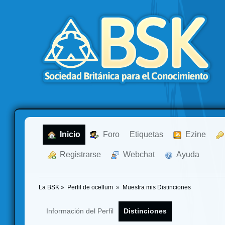
  Inicio
  Foro
Etiquetas
  Ezine
  Registrarse
  Webchat
  Ayuda
La BSK
»
Perfil de ocellum 
»
Muestra mis Distinciones
Información del Perfil
Distinciones