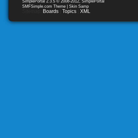
SimplePortal 2.3.5 © 2008-2012, SimplePortal
SMFSimple.com Theme | Skin Samp
Sitemap:
Boards
|
Topics
|
XML