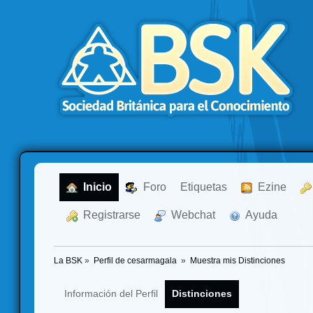
  Inicio
  Foro
Etiquetas
  Ezine
  Registrarse
  Webchat
  Ayuda
La BSK
»
Perfil de cesarmagala 
»
Muestra mis Distinciones
Información del Perfil
Distinciones