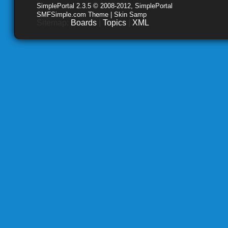
SimplePortal 2.3.5 © 2008-2012, SimplePortal
SMFSimple.com Theme | Skin Samp
Sitemap:
Boards
|
Topics
|
XML