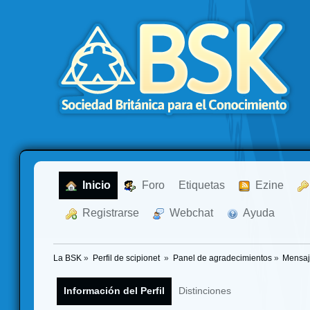
  Inicio
  Foro
Etiquetas
  Ezine
  Registrarse
  Webchat
  Ayuda
La BSK
»
Perfil de scipionet 
»
Panel de agradecimientos
»
Mensaj
Información del Perfil
Distinciones