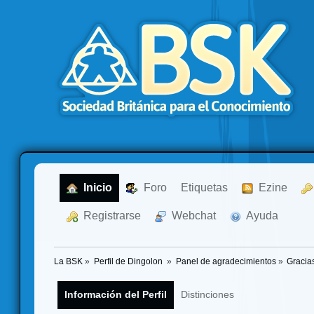
  Inicio
  Foro
Etiquetas
  Ezine
  Registrarse
  Webchat
  Ayuda
La BSK
»
Perfil de Dingolon 
»
Panel de agradecimientos
»
Gracia
Información del Perfil
Distinciones