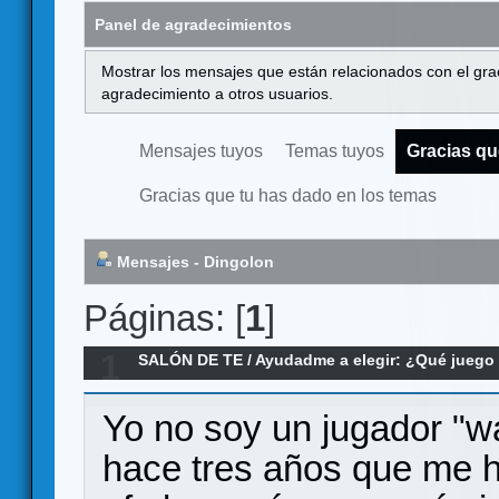
Panel de agradecimientos
Mostrar los mensajes que están relacionados con el gra
agradecimiento a otros usuarios.
Mensajes tuyos
Temas tuyos
Gracias qu
Gracias que tu has dado en los temas
Mensajes - Dingolon
Páginas: [
1
]
1
SALÓN DE TE
/
Ayudadme a elegir: ¿Qué jueg
Glory; deshojando la margarita.
Yo no soy un jugador "w
hace tres años que me h