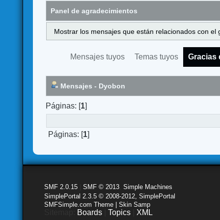
Panel de agradecimientos
Mostrar los mensajes que están relacionados con el 
Mensajes tuyos
Temas tuyos
Gracias 
Mensajes - Dyobon
Páginas: [
1
]
Páginas: [
1
]
SMF 2.0.15
|
SMF © 2013
,
Simple Machines
SimplePortal 2.3.5 © 2008-2012, SimplePortal
SMFSimple.com Theme | Skin Samp
Sitemap:
Boards
|
Topics
|
XML