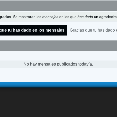
gracias. Se mostraran los
mensajes
en los que
has dado
un agradecimi
que tu has dado en los mensajes
Gracias que tu has dado 
No hay mensajes publicados todavía.