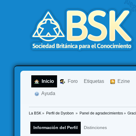
  Inicio
  Foro
Etiquetas
  Ezine
  Ayuda
La BSK
»
Perfil de Dyobon 
»
Panel de agradecimientos
»
Grac
Información del Perfil
Distinciones