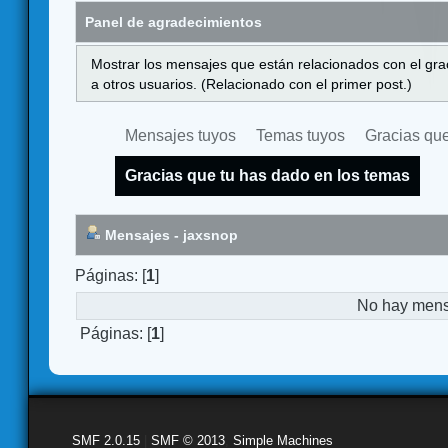
Panel de agradecimientos
Mostrar los mensajes que están relacionados con el gra
a otros usuarios. (Relacionado con el primer post.)
Mensajes tuyos
Temas tuyos
Gracias que
Gracias que tu has dado en los temas
Mensajes - jaxsnop
Páginas: [
1
]
No hay mensa
Páginas: [
1
]
SMF 2.0.15
|
SMF © 2013
,
Simple Machines