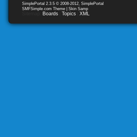
SimplePortal 2.3.5 © 2008-2012, SimplePortal
SMFSimple.com Theme | Skin Samp
Sitemap:
Boards
|
Topics
|
XML