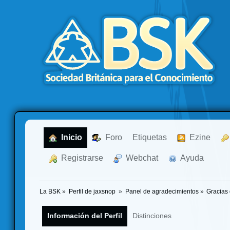
  Inicio
  Foro
Etiquetas
  Ezine
  Registrarse
  Webchat
  Ayuda
La BSK
»
Perfil de jaxsnop 
»
Panel de agradecimientos
»
Gracias 
Información del Perfil
Distinciones