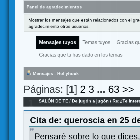
Panel de agradecimientos
Mostrar los mensajes que están relacionados con el gra
agradecimiento otros usuarios.
Mensajes tuyos
Temas tuyos
Gracias q
Gracias que tu has dado en los temas
Mensajes - Hollyhock
Páginas: [
1
]
2
3
...
63
>>
1
SALÓN DE TE
/
De jugón a jugón
/
Re:¿Te intere
supervitaminado?
Cita de: queroscia en 25 de
Pensaré sobre lo que dices,