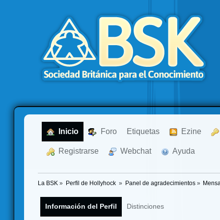
  Inicio
  Foro
Etiquetas
  Ezine
  Registrarse
  Webchat
  Ayuda
La BSK
»
Perfil de Hollyhock 
»
Panel de agradecimientos
»
Mensa
Información del Perfil
Distinciones