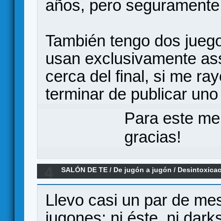
años, pero seguramente
También tengo dos juego
usan exclusivamente as
cerca del final, si me r
terminar de publicar uno
Para este me
gracias!
4
SALÓN DE TE
/
De jugón a jugón
/
Desintoxica
Llevo casi un par de me
jugones: ni éste, ni dark