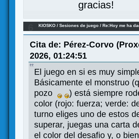
gracias!
6
KIOSKO
/
Sesiones de juego
/
Re:Hoy me ha dado
remake)
Cita de: Pérez-Corvo (Prox
2026, 01:24:51
El juego en si es muy simpl
Básicamente el monstruo (q
pozo
) está siempre rod
color (rojo: fuerza; verde: d
turno eliges uno de estos d
superar, juegas una carta 
el color del desafio y, o bi