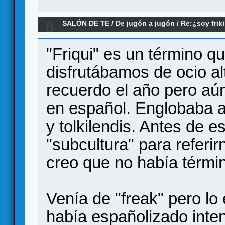
8
SALÓN DE TE
/
De jugón a jugón
/
Re:¿soy frik
"Friqui" es un término q
disfrutábamos de ocio al
recuerdo el año pero aú
en español. Englobaba a
y tolkilendis. Antes de e
"subcultura" para referi
creo que no había términ
Venía de "freak" pero lo
había españolizado inte