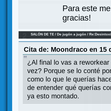
Para este me
gracias!
2
SALÓN DE TE
/
De jugón a jugón
/
Re:Desintox
Cita de: Moondraco en 15 d
¿Al final lo vas a reworkea
vez? Porque se lo conté po
como lo que le querías hac
de entender qué querías co
ya esto montado.