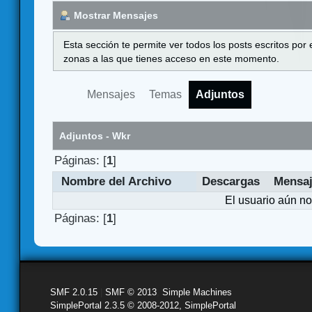
Mostrar Mensajes
Esta sección te permite ver todos los posts escritos por
zonas a las que tienes acceso en este momento.
Mensajes
Temas
Adjuntos
Adjuntos - Wkr
Páginas: [
1
]
Nombre del Archivo
Descargas
Mensa
El usuario aún no
Páginas: [
1
]
SMF 2.0.15
|
SMF © 2013
,
Simple Machines
SimplePortal 2.3.5 © 2008-2012, SimplePortal