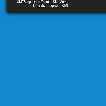
SMFSimple.com Theme | Skin Samp
Sitemap:
Boards
|
Topics
|
XML