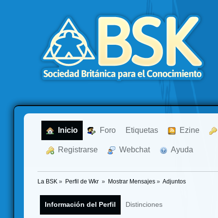
  Inicio
  Foro
Etiquetas
  Ezine
  Registrarse
  Webchat
  Ayuda
La BSK
»
Perfil de Wkr 
»
Mostrar Mensajes
»
Adjuntos
Información del Perfil
Distinciones