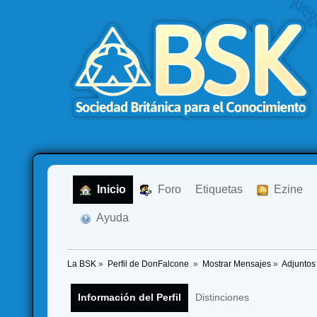
  Inicio
  Foro
Etiquetas
  Ezine
  Ayuda
La BSK
»
Perfil de DonFalcone 
»
Mostrar Mensajes
»
Adjuntos
Información del Perfil
Distinciones