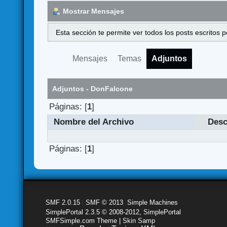
Mostrar Mensajes
Esta sección te permite ver todos los posts escritos
Mensajes
Temas
Adjuntos
Adjuntos - DonFalcone
Páginas: [
1
]
Nombre del Archivo
Desc
Páginas: [
1
]
SMF 2.0.15
|
SMF © 2013
,
Simple Machines
SimplePortal 2.3.5 © 2008-2012, SimplePortal
SMFSimple.com Theme | Skin Samp