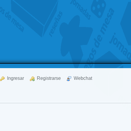
  Ingresar
  Registrarse
  Webchat