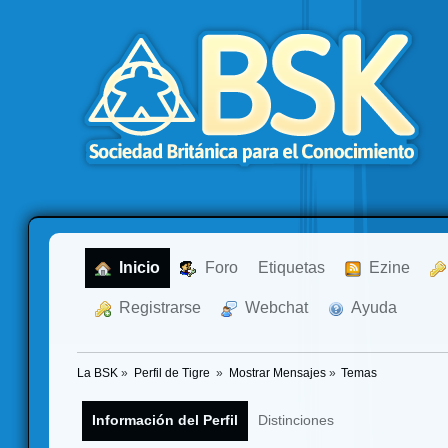
  Inicio
  Foro
Etiquetas
  Ezine
  Registrarse
  Webchat
  Ayuda
La BSK
»
Perfil de Tigre 
»
Mostrar Mensajes
»
Temas
Información del Perfil
Distinciones