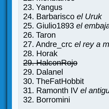
23. Yangus
24. Barbarisco
el Uruk
25. Giulio1893
el embaj
26. Taron
27. Andre_crc
el rey a 
28. Horak
29. HalconRojo
29. Dalanel
30. TheFatHobbit
31. Ramonth IV
el antig
32. Borromini
…