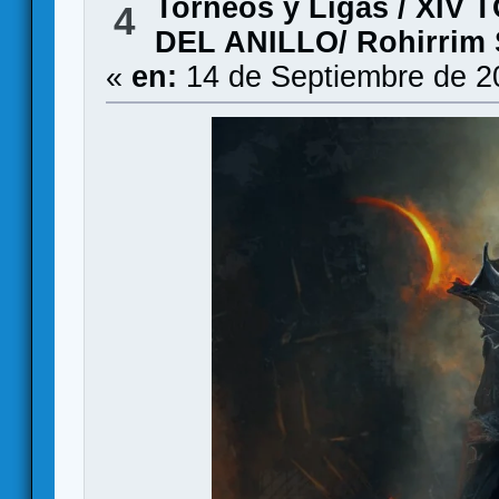
Torneos y Ligas
/
XIV 
4
DEL ANILLO/ Rohirrim S
«
en:
14 de Septiembre de 2