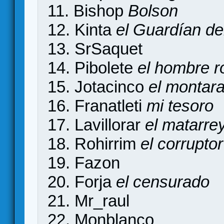
11. Bishop
Bolson
12. Kinta
el Guardían d
13. SrSaquet
14. Pibolete
el hombre r
15. Jotacinco
el montar
16. Franatleti
mi tesoro
17. Lavillorar
el matarre
18. Rohirrim
el corruptor
19. Fazon
20. Forja
el censurado
21. Mr_raul
22. Monblanco