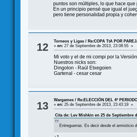
puntos son múltiples, lo que hace que 
En un principio pensé que igual el ju
pero tiene personalidad propia y cohere
Torneos y Ligas
/
Re:COPA TtA POR PAREJAS:
12
«
en:
27 de Septiembre de 2013, 23:08:55 »
Mi voto y el de mi compi por la Vers
Nuestros nicks son:
Dingolon - Raúl Etxegoien
Gartenal - cesar cesar
Wargames
/
Re:ELECCIÓN DEL 4º PERIOD
13
«
en:
25 de Septiembre de 2013, 23:43:19 »
Cita de: Lev Mishkin en 25 de Septiembre d
Entreguerras. Es decir desde el armisticio 