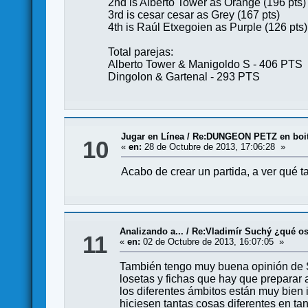
2nd is Alberto Tower as Orange (196 pts)
3rd is cesar cesar as Grey (167 pts)
4th is Raúl Etxegoien as Purple (126 pts)
Total parejas:
Alberto Tower & Manigoldo S - 406 PTS
Dingolon & Gartenal - 293 PTS
Jugar en Línea
/
Re:DUNGEON PETZ en boit
10
«
en:
28 de Octubre de 2013, 17:06:28 »
Acabo de crear un partida, a ver qué ta
Analizando a...
/
Re:Vladimír Suchý ¿qué os
11
«
en:
02 de Octubre de 2013, 16:07:05 »
También tengo muy buena opinión de S
losetas y fichas que hay que preparar a
los diferentes ámbitos están muy bien 
hiciesen tantas cosas diferentes en tan