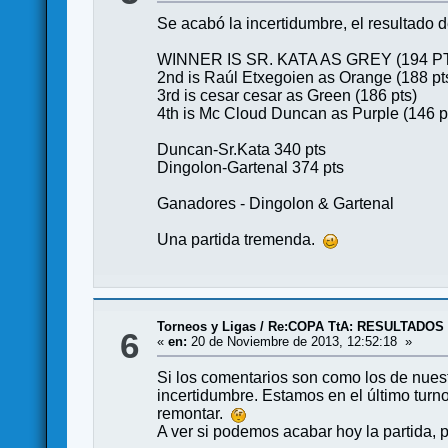
Se acabó la incertidumbre, el resultado d
WINNER IS SR. KATA AS GREY (194 P
2nd is Raúl Etxegoien as Orange (188 pt
3rd is cesar cesar as Green (186 pts)
4th is Mc Cloud Duncan as Purple (146 p
Duncan-Sr.Kata 340 pts
Dingolon-Gartenal 374 pts
Ganadores - Dingolon & Gartenal
Una partida tremenda.
Torneos y Ligas
/
Re:COPA TtA: RESULTADOS
6
«
en:
20 de Noviembre de 2013, 12:52:18 »
Si los comentarios son como los de nuestr
incertidumbre. Estamos en el último turn
remontar.
A ver si podemos acabar hoy la partida, 