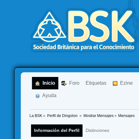
  Inicio
  Foro
Etiquetas
  Ezine
  Ayuda
La BSK
»
Perfil de Dingolon 
»
Mostrar Mensajes
»
Mensajes
Información del Perfil
Distinciones