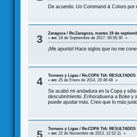
De acuerdo. Un Command & Colors por 
Zaragoza
/
Re:Zaragoza, martes 19 de septiem
3
«
en:
19 de Septiembre de 2017, 00:56:30 »
¡Me apunto! Hace siglos que no me conec
Torneos y Ligas
/
Re:COPA TtA: RESULTADOS (1
4
«
en:
25 de Enero de 2014, 20:48:48 »
Se acabó mi andadura en la Copa y sólo p
descubrimiento. Enhorabuena a Boke y a 
puede ajustar más. Creo que lo más justo
Torneos y Ligas
/
Re:COPA TtA: RESULTADOS
5
«
en:
22 de Noviembre de 2013, 12:52:11 »