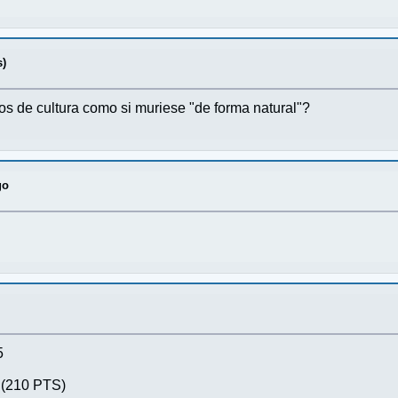
s)
s de cultura como si muriese "de forma natural"?
go
5
(210 PTS)