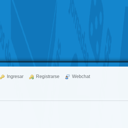
  Ingresar
  Registrarse
  Webchat