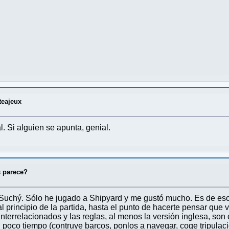
eajeux
l. Si alguien se apunta, genial.
 parece?
uchý. Sólo he jugado a Shipyard y me gustó mucho. Es de eso
l principio de la partida, hasta el punto de hacerte pensar que
interrelacionados y las reglas, al menos la versión inglesa, so
 poco tiempo (contruye barcos, ponlos a navegar, coge tripulació