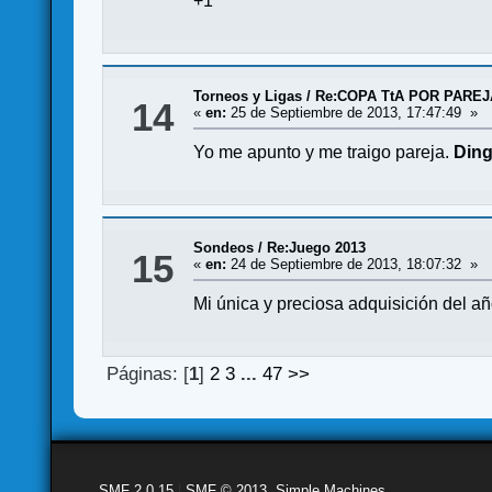
+1
Torneos y Ligas
/
Re:COPA TtA POR PAREJAS
14
«
en:
25 de Septiembre de 2013, 17:47:49 »
Yo me apunto y me traigo pareja.
Ding
Sondeos
/
Re:Juego 2013
15
«
en:
24 de Septiembre de 2013, 18:07:32 »
Mi única y preciosa adquisición del a
Páginas: [
1
]
2
3
...
47
>>
SMF 2.0.15
|
SMF © 2013
,
Simple Machines