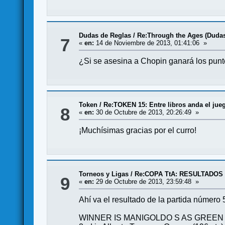
Dudas de Reglas
/
Re:Through the Ages (Duda
7
«
en:
14 de Noviembre de 2013, 01:41:06 »
¿Si se asesina a Chopin ganará los punto
Token
/
Re:TOKEN 15: Entre libros anda el jue
8
«
en:
30 de Octubre de 2013, 20:26:49 »
¡Muchísimas gracias por el curro!
Torneos y Ligas
/
Re:COPA TtA: RESULTADOS
9
«
en:
29 de Octubre de 2013, 23:59:48 »
Ahí va el resultado de la partida número 
WINNER IS MANIGOLDO S AS GREEN 