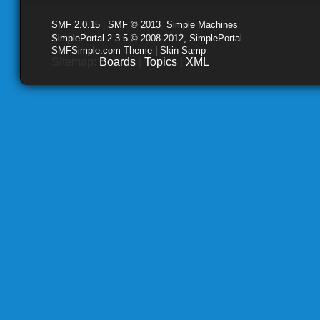
SMF 2.0.15
|
SMF © 2013
,
Simple Machines
SimplePortal 2.3.5 © 2008-2012, SimplePortal
SMFSimple.com Theme | Skin Samp
Sitemap:
Boards
|
Topics
|
XML