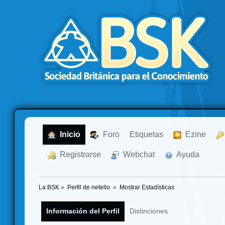
  Inicio
  Foro
Etiquetas
  Ezine
  Registrarse
  Webchat
  Ayuda
La BSK
»
Perfil de netello 
»
Mostrar Estadísticas
Información del Perfil
Distinciones