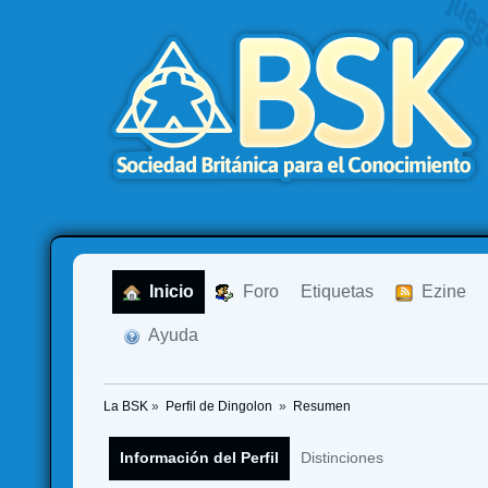
  Inicio
  Foro
Etiquetas
  Ezine
  Ayuda
La BSK
»
Perfil de Dingolon 
»
Resumen
Información del Perfil
Distinciones