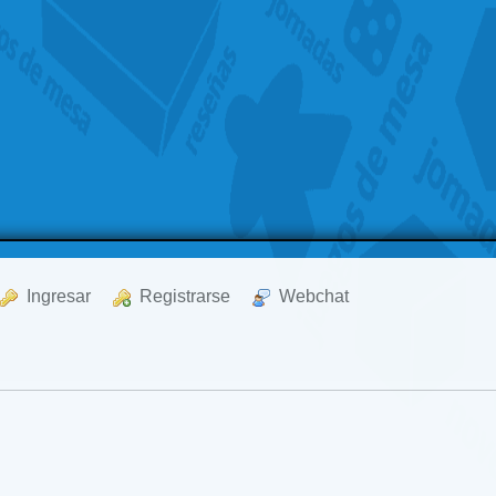
  Ingresar
  Registrarse
  Webchat