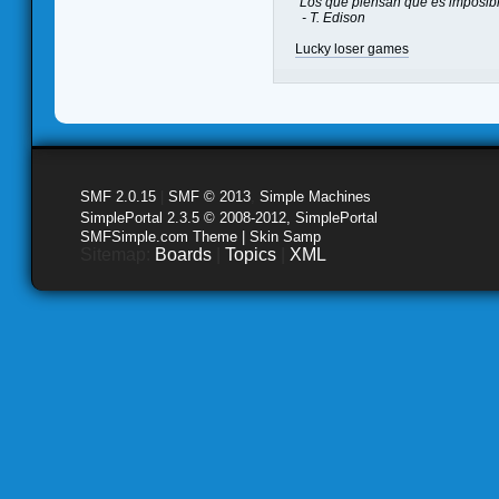
"Los que piensan que es imposible
- T. Edison
Lucky loser games
SMF 2.0.15
|
SMF © 2013
,
Simple Machines
SimplePortal 2.3.5 © 2008-2012, SimplePortal
SMFSimple.com Theme | Skin Samp
Sitemap:
Boards
|
Topics
|
XML