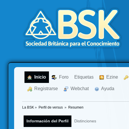
  Inicio
  Foro
Etiquetas
  Ezine
  Registrarse
  Webchat
  Ayuda
La BSK
»
Perfil de versus 
»
Resumen
Información del Perfil
Distinciones