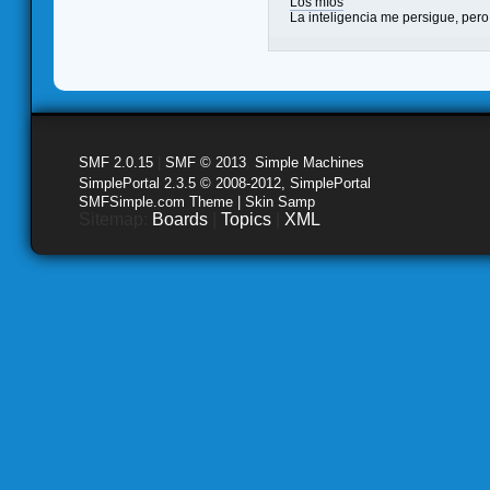
Los míos
La inteligencia me persigue, pero
SMF 2.0.15
|
SMF © 2013
,
Simple Machines
SimplePortal 2.3.5 © 2008-2012, SimplePortal
SMFSimple.com Theme | Skin Samp
Sitemap:
Boards
|
Topics
|
XML