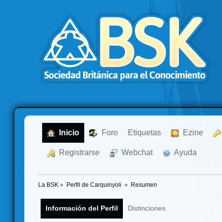
  Inicio
  Foro
Etiquetas
  Ezine
  Registrarse
  Webchat
  Ayuda
La BSK
»
Perfil de Carquinyoli 
»
Resumen
Información del Perfil
Distinciones