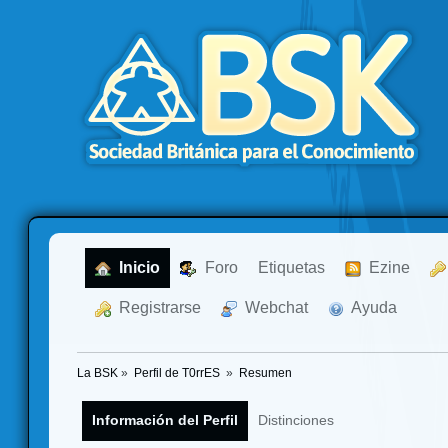
  Inicio
  Foro
Etiquetas
  Ezine
  Registrarse
  Webchat
  Ayuda
La BSK
»
Perfil de T0rrES 
»
Resumen
Información del Perfil
Distinciones