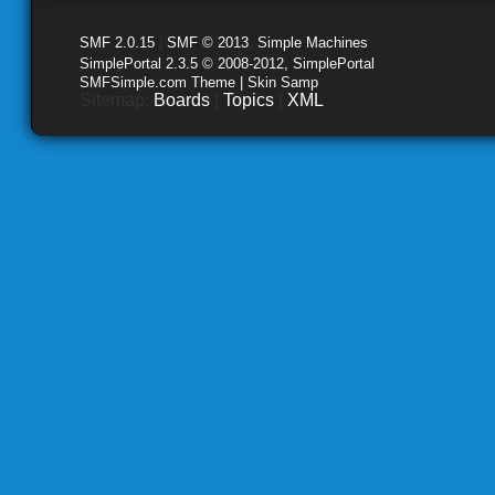
SMF 2.0.15
|
SMF © 2013
,
Simple Machines
SimplePortal 2.3.5 © 2008-2012, SimplePortal
SMFSimple.com Theme | Skin Samp
Sitemap:
Boards
|
Topics
|
XML